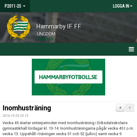
P2011-25
LOGGA IN
Hammarby IF FF
UNGDOM
P2011-25
HEM
NYHETER
KALENDER
TRUPPEN
Inomhusträning
<
>
BILDGALLERI
2016-10-29 23:13
Vecka 45 startar vinterperioden med inomhusträning i Eriksdalsskolans
DOKUMENT
gymnastikhall lördagar kl. 13-14. Inomhusträningarna pågår vecka 45 t.o.m.
vecka 13. Uppehåll i träningen vecka 51 och 52 (jullov) samt vecka 9