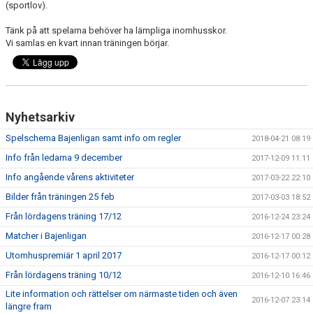
(sportlov).
KONTAKT
Tänk på att spelarna behöver ha lämpliga inomhusskor.
MATCHER
Vi samlas en kvart innan träningen börjar.
Nyhetsarkiv
Spelschema Bajenligan samt info om regler
2018-04-21 08:19
Info från ledarna 9 december
2017-12-09 11:11
Info angående vårens aktiviteter
2017-03-22 22:10
Bilder från träningen 25 feb
2017-03-03 18:52
Från lördagens träning 17/12
2016-12-24 23:24
Matcher i Bajenligan
2016-12-17 00:28
Utomhuspremiär 1 april 2017
2016-12-17 00:12
Från lördagens träning 10/12
2016-12-10 16:46
Lite information och rättelser om närmaste tiden och även
2016-12-07 23:14
längre fram