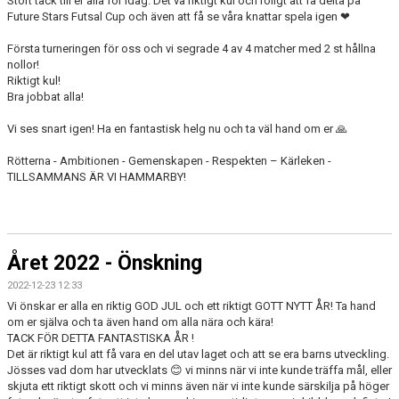
Stort tack till er alla för idag. Det va riktigt kul och roligt att få delta på
Future Stars Futsal Cup och även att få se våra knattar spela igen ❤
Första turneringen för oss och vi segrade 4 av 4 matcher med 2 st hållna
nollor!
Riktigt kul!
Bra jobbat alla!
Vi ses snart igen! Ha en fantastisk helg nu och ta väl hand om er 🙏
Rötterna - Ambitionen - Gemenskapen - Respekten – Kärleken -
TILLSAMMANS ÄR VI HAMMARBY!
Året 2022 - Önskning
2022-12-23 12:33
Vi önskar er alla en riktig GOD JUL och ett riktigt GOTT NYTT ÅR! Ta hand
om er själva och ta även hand om alla nära och kära!
TACK FÖR DETTA FANTASTISKA ÅR !
Det är riktigt kul att få vara en del utav laget och att se era barns utveckling.
Jösses vad dom har utvecklats 😊 vi minns när vi inte kunde träffa mål, eller
skjuta ett riktigt skott och vi minns även när vi inte kunde särskilja på höger