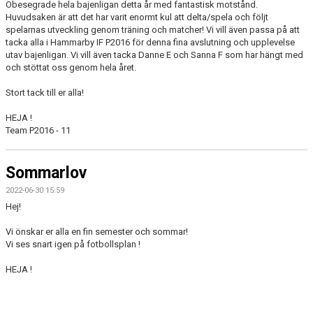
Obesegrade hela bajenligan detta år med fantastisk motstånd.
Huvudsaken är att det har varit enormt kul att delta/spela och följt
spelarnas utveckling genom träning och matcher! Vi vill även passa på att
tacka alla i Hammarby IF P2016 för denna fina avslutning och upplevelse
utav bajenligan. Vi vill även tacka Danne E och Sanna F som har hängt med
och stöttat oss genom hela året.
Stort tack till er alla!
HEJA !
Team P2016 - 11
Sommarlov
2022-06-30 15:59
Hej!
Vi önskar er alla en fin semester och sommar!
Vi ses snart igen på fotbollsplan !
HEJA !