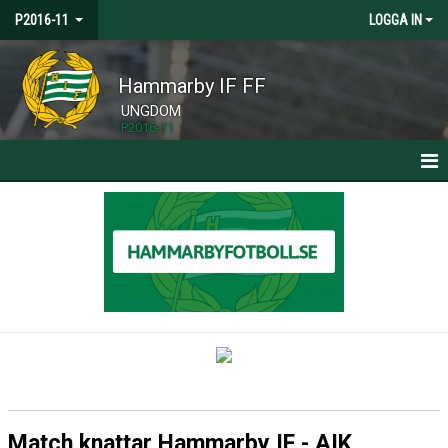
P2016-11
LOGGA IN
Hammarby IF FF
UNGDOM
P2016-11
HEM
NYHETER
KALENDER
MATCHER
TRUPPEN
BILDGALLERI
Match knattar Hammarby IF - AIK