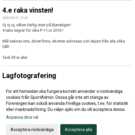
4.e raka vinsten!
2022-05-21 15:45
Oj oj oj, vilken härlig start på Bjaneligan!
4 raka segrar för våra P-11.or 2016 !
Mål saknas inte, drivet finns, skotten avlossas och skjuts från alla olika
håll!
Tack till er alla!
Lagfotografering
2022-05-21 15:44
Tack till alla som närvarade på lagfotot idag och på HammarbyDagen !
För att hemsidan ska fungera korrekt använder vi nödvändiga
cookies från SportAdmin. Dessa går inte att stänga av.
Föreningen kan också använda frivilliga cookies, t.ex. för statistik
eller marknadsföring. Du väljer själv om du vill acceptera dessa.
Anpassa dina val
Cookie-inställningar
Gå till Webbversion
Acceptera nödvändiga
Acceptera alla