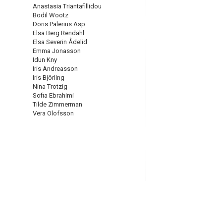
Anastasia Triantafillidou
Bodil Wootz
Doris Palerius Asp
Elsa Berg Rendahl
Elsa Severin Ådelid
Emma Jonasson
Idun Kny
Iris Andreasson
Iris Björling
Nina Trotzig
Sofia Ebrahimi
Tilde Zimmerman
Vera Olofsson