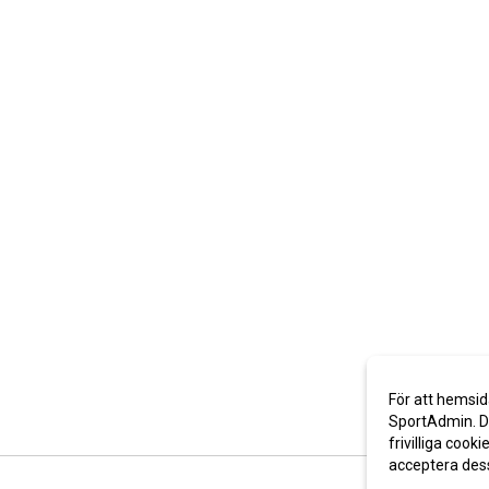
För att hemsid
SportAdmin. De
frivilliga cooki
acceptera des