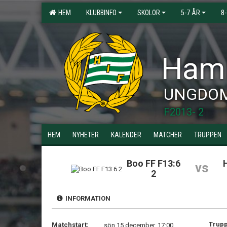
HEM
KLUBBINFO
SKOLOR
5-7 ÅR
8
Hamm
UNGDO
F2013- 2
HEM
NYHETER
KALENDER
MATCHER
TRUPPEN
Boo FF F13:6
vs
2
INFORMATION
Trupp
Matchstart:
sön 15 december, 17:00