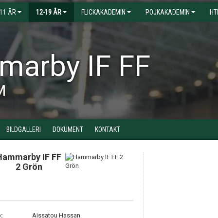
-11 ÅR
12-19 ÅR
FLICKAKADEMIN
POJKAKADEMIN
HT
arby IF FF
M
BILDGALLERI
DOKUMENT
KONTAKT
Hammarby IF FF
2 Grön
:
Aissatou Hassan