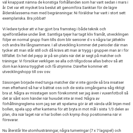
väl knappast nämna de konstiga förhållanden som har varit sedan i mars i
KONTAKT
år. Det var ett mycket bra beslut att genomföra Sanktan för de lägre
åldersklasserna men med begränsningar. Ni föräldrar har varit i stort sett
MATCHER
exemplariska. Bra jobbat!
Vi ledare tycker att vi har gjort bra framsteg i både teknik och
spelförståelse under året. Samtliga tjejer har tagit kliv framåt, utvecklingen
följer en normal grupp fram tills dom blir seniorer d v s några tar jättekliv
och andra lite långsammare. I all utveckling kommer det perioder där man
tycker att man står still och då krävs att man är trygg i gruppen man är i för
tillfället. En hel del pepp är på sin plats när det är segt på matcher och
träningar. Vi försöker verkligen se alla och tillgodose allas behov så att
dom kan känna trygghet och få utrymme. Därefter kommer ett
utvecklingshopp till osv osv.
Säsongen började med tunga matcher där vi inte gjorde så bra insatser
men efterhand så har vi bättrat oss och de sista omgångarna såg riktigt
bra ut. Några av misstagen som förekommit ser jag även i vuxenfotboll så
det är sånt som händer när huvudet inte är med. Några av
förhållningreglerna som jag ser att spelarna gör är att vända utåt linjen med
bollen, spela upp efter kanterna för att bryta in mot mål i sista 1/3 delen av
plan, dra isär laget när vi har bollen och krymp ihop positionerna när vi
försvarar.
Nu återstår lite utomhusträningar, några turneringar (7 x 7 lagspel) och