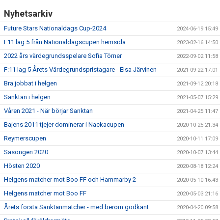
Nyhetsarkiv
Future Stars Nationaldags Cup-2024
2024-06-19 15:49
F11 lag 5 från Nationaldagscupen hemsida
2023-02-16 14:50
2022 års värdegrundsspelare Sofia Törner
2022-09-02 11:58
F:11 lag 5 Årets Värdegrundspristagare - Elsa Järvinen
2021-09-22 17:01
Bra jobbat i helgen
2021-09-12 20:18
Sanktan i helgen
2021-05-07 15:29
Våren 2021 - När börjar Sanktan
2021-04-25 11:47
Bajens 2011 tjejer dominerar i Nackacupen
2020-10-25 21:34
Reymerscupen
2020-10-11 17:09
Säsongen 2020
2020-10-07 13:44
Hösten 2020
2020-08-18 12:24
Helgens matcher mot Boo FF och Hammarby 2
2020-05-10 16:43
Helgens matcher mot Boo FF
2020-05-03 21:16
Årets första Sanktanmatcher - med beröm godkänt
2020-04-20 09:58