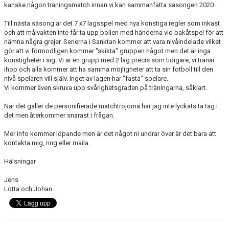
kanske någon träningsmatch innan vi kan sammanfatta säsongen 2020.
Till nästa säsong är det 7 x7 lagsspel med nya konstiga regler som inkast
och att målvakten inte får ta upp bollen med händerna vid bakåtspel för att
nämna några grejer. Serierna i Sanktan kommer att vara nivåindelade vilket
gör att vi förmodligen kommer "skikta" gruppen något men det är inga
konstigheter i sig. Vi är en grupp med 2 lag precis som tidigare, vi tränar
ihop och alla kommer att ha samma möjligheter att ta sin fotboll till den
nivå spelaren vill själv. Inget av lagen har "fasta" spelare.
Vi kommer även skruva upp svårighetsgraden på träningarna, såklart.
När det gäller de personifierade matchtröjorna har jag inte lyckats ta tag i
det men återkommer snarast i frågan.
Mer info kommer löpande men är det något ni undrar över är det bara att
kontakta mig, ring eller maila.
Hälsningar
Jens
Lotta och Johan