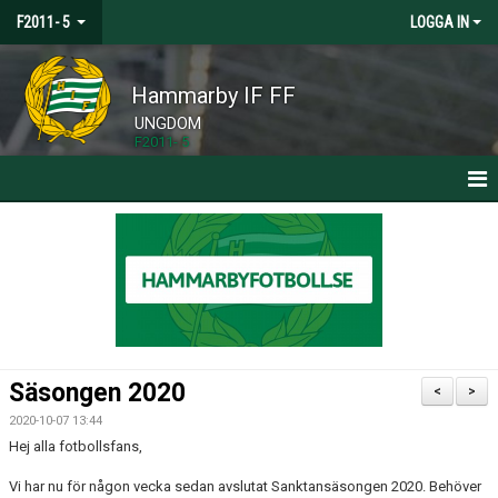
F2011- 5
LOGGA IN
Hammarby IF FF
UNGDOM
F2011- 5
HEM
NYHETER
KALENDER
TRUPPEN
Säsongen 2020
<
>
BILDGALLERI
2020-10-07 13:44
Hej alla fotbollsfans,
DOKUMENT
Vi har nu för någon vecka sedan avslutat Sanktansäsongen 2020. Behöver