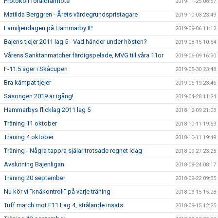
Protokoll föräldrarmöte
2019-11-25 08:57
Matilda Berggren - Årets värdegrundspristagare
2019-10-03 23:49
Familjendagen på Hammarby IP
2019-09-06 11:12
Bajens tjejer 2011 lag 5 - Vad händer under hösten?
2019-08-15 10:54
Vårens Sanktanmatcher färdigspelade, MVG till våra 11or
2019-06-09 16:30
F-11:5 äger i Skåcupen
2019-05-30 23:48
Bra kämpat tjejer
2019-05-19 23:46
Säsongen 2019 är igång!
2019-04-28 11:24
Hammarbys flicklag 2011 lag 5
2018-12-09 21:03
Träning 11 oktober
2018-10-11 19:59
Träning 4 oktober
2018-10-11 19:49
Träning - Några tappra själar trotsade regnet idag
2018-09-27 23:25
Avslutning Bajenligan
2018-09-24 08:17
Träning 20 september
2018-09-22 09:35
Nu kör vi "knäkontroll" på varje träning
2018-09-15 15:28
Tuff match mot F11 Lag 4, strålande insats
2018-09-15 12:25