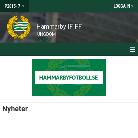
P2015- 7
LOGGA IN
Hammarby IF FF
UNGDOM
P2015-7
HEM
NYHETER
KALENDER
MATCHER
Nyheter
TRUPPEN
BILDGALLERI