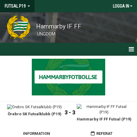
FUTSAL P19
LOGGA IN
Hammarby IF FF
UNGDOM
HEM
NYHETER
KALENDER
MATCHER
3 - 3
Örebro SK Futsalklubb (P19)
TRUPPEN
Hammarby IF FF Futsal (P19)
OM FUTSAL
INFORMATION
REFERAT