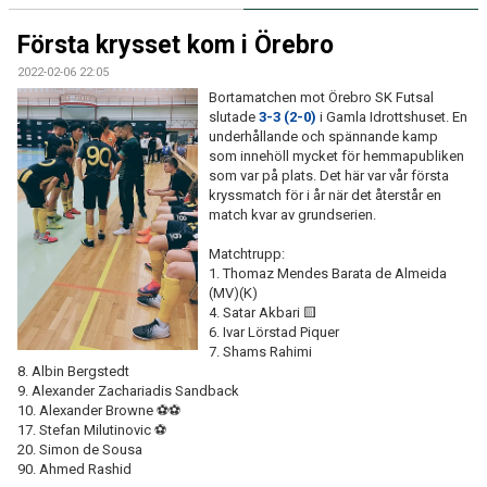
KONTAKT
Första krysset kom i Örebro
2022-02-06 22:05
Bortamatchen mot Örebro SK Futsal
slutade
3-3 (2-0)
i Gamla Idrottshuset. En
underhållande och spännande kamp
som innehöll mycket för hemmapubliken
som var på plats. Det här var vår första
kryssmatch för i år när det återstår en
match kvar av grundserien.
Matchtrupp:
1. Thomaz Mendes Barata de Almeida
(MV)(K)
4. Satar Akbari 🟨
6. Ivar Lörstad Piquer
7. Shams Rahimi
8. Albin Bergstedt
9. Alexander Zachariadis Sandback
10. Alexander Browne ⚽⚽
17. Stefan Milutinovic ⚽
20. Simon de Sousa
90. Ahmed Rashid