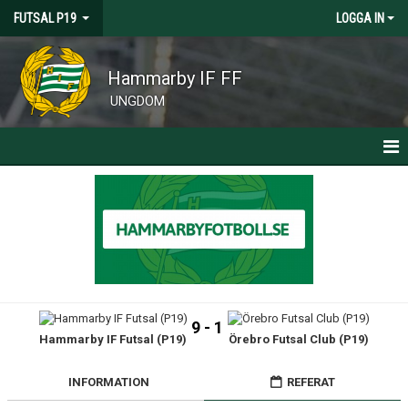
FUTSAL P19
LOGGA IN
Hammarby IF FF
UNGDOM
HEM
NYHETER
KALENDER
MATCHER
9 - 1
Hammarby IF Futsal (P19)
Örebro Futsal Club (P19)
TRUPPEN
OM FUTSAL
INFORMATION
REFERAT