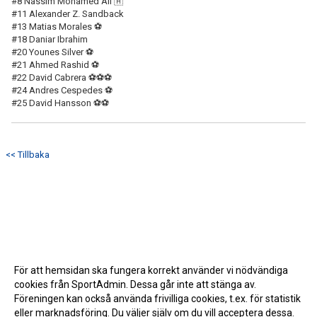
#8 Nassim Mohamed Ali 🇦
#11 Alexander Z. Sandback
#13 Matias Morales ⚽
#18 Daniar Ibrahim
#20 Younes Silver ⚽
#21 Ahmed Rashid ⚽
#22 David Cabrera ⚽⚽⚽
#24 Andres Cespedes ⚽
#25 David Hansson ⚽⚽
<< Tillbaka
För att hemsidan ska fungera korrekt använder vi nödvändiga
cookies från SportAdmin. Dessa går inte att stänga av.
Föreningen kan också använda frivilliga cookies, t.ex. för statistik
eller marknadsföring. Du väljer själv om du vill acceptera dessa.