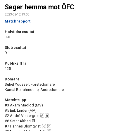
KONTAKT
Seger hemma mot ÖFC
2023-02-12 19:00
Matchrapport:
Halvtidsresultat
3-0
Slutresultat
9-1
Publiksiffra
125
Domare
Suhel Youssef, Förstedomare
Kamal Berrahmoune, Andredomare
Matchtrupp:
#3 Akam Maolod (MV)
#5 Erik Linder (MV)
#2 André Vestergren 🇦 🇦
#6 Satar Akbari 🟨
#7 Hannes Blomqvist (K) 🇦