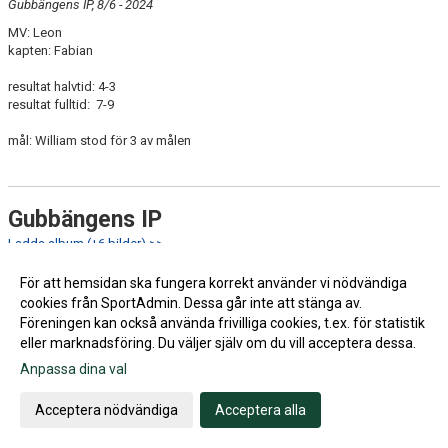
Gubbängens IP, 8/6 - 2024
MV: Leon
kapten: Fabian
resultat halvtid: 4-3
resultat fulltid: 7-9
mål: William stod för 3 av målen
Gubbängens IP
Ladda album (+6 bilder) >>
26:e maj hemma mot Sundbyberg IK
För att hemsidan ska fungera korrekt använder vi nödvändiga
MV: Leon Andersson
cookies från SportAdmin. Dessa går inte att stänga av.
kapten: Leonidas
Föreningen kan också använda frivilliga cookies, t.ex. för statistik
eller marknadsföring. Du väljer själv om du vill acceptera dessa.
mål:
Radwan 9’
Anpassa dina val
Sundbyberg 14’
Acceptera nödvändiga
Acceptera alla
halvtid 1-1