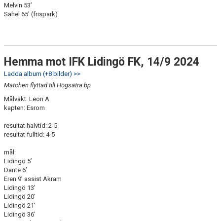
Melvin 53’
Sahel 65’ (frispark)
Hemma mot IFK Lidingö FK, 14/9 2024
Ladda album (+8 bilder) >>
Matchen flyttad till Högsätra bp
Målvakt: Leon A
kapten: Esrom
resultat halvtid: 2-5
resultat fulltid: 4-5
mål:
Lidingö 5’
Dante 6’
Eren 9’ assist Akram
Lidingö 13’
Lidingö 20’
Lidingö 21’
Lidingö 36’