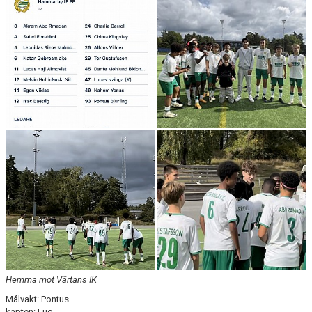
Hemma mot Värtans IK
Målvakt: Pontus
kapten: Luc