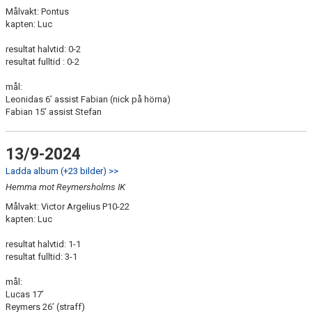
Målvakt: Pontus
kapten: Luc
resultat halvtid: 0-2
resultat fulltid : 0-2
mål:
Leonidas 6’ assist Fabian (nick på hörna)
Fabian 15’ assist Stefan
13/9-2024
Ladda album (+23 bilder) >>
Hemma mot Reymersholms IK
Målvakt: Victor Argelius P10-22
kapten: Luc
resultat halvtid: 1-1
resultat fulltid: 3-1
mål:
Lucas 17’
Reymers 26’ (straff)