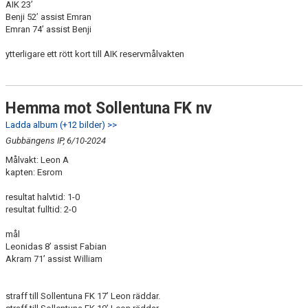
AIK 23’
Benji 52’ assist Emran
Emran 74’ assist Benji
ytterligare ett rött kort till AIK reservmålvakten
Hemma mot Sollentuna FK nv
Ladda album (+12 bilder) >>
Gubbängens IP, 6/10-2024
Målvakt: Leon A
kapten: Esrom
resultat halvtid: 1-0
resultat fulltid: 2-0
mål
Leonidas 8’ assist Fabian
Akram 71’ assist William
straff till Sollentuna FK 17’ Leon räddar.