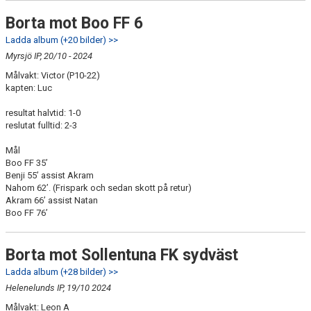
Borta mot Boo FF 6
Ladda album (+20 bilder) >>
Myrsjö IP, 20/10 - 2024
Målvakt: Victor (P10-22)
kapten: Luc
resultat halvtid: 1-0
reslutat fulltid: 2-3
Mål
Boo FF 35’
Benji 55’ assist Akram
Nahom 62’. (Frispark och sedan skott på retur)
Akram 66’ assist Natan
Boo FF 76’
Borta mot Sollentuna FK sydväst
Ladda album (+28 bilder) >>
Helenelunds IP, 19/10 2024
Målvakt: Leon A