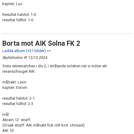
kapten: Luc
Resultat halvtid: 1-0
resultat fulltid: 1-0
Borta mot AIK Solna FK 2
Ladda album (+21 bilder) >>
Skytteholms IP, 12/10 2024
Sista seriematchen i div 2, i strålande solsken när vi möter ett
revanschsuget AIK.
målvakt: Leon
kapten: Esrom
resultat halvtid: 2-1
resultat fulltid: 2-3
mål:
Akram 12’ straff.
(Orsak straff: AIK målvakt fick rött kort. Utvisad)
AIK 16’