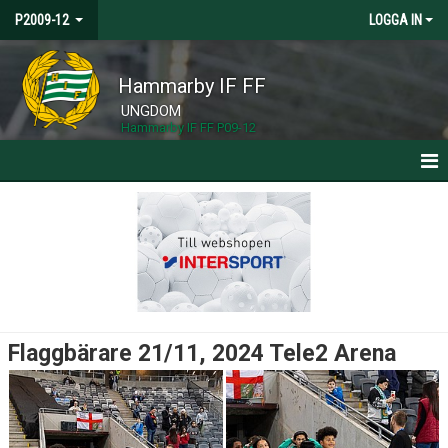
P2009-12
LOGGA IN
Hammarby IF FF
UNGDOM
Hammarby IF FF P09-12
HEM
NYHETER
KALENDER
MATCHER
Flaggbärare 21/11, 2024 Tele2 Arena
TRUPPEN
BILDGALLERI