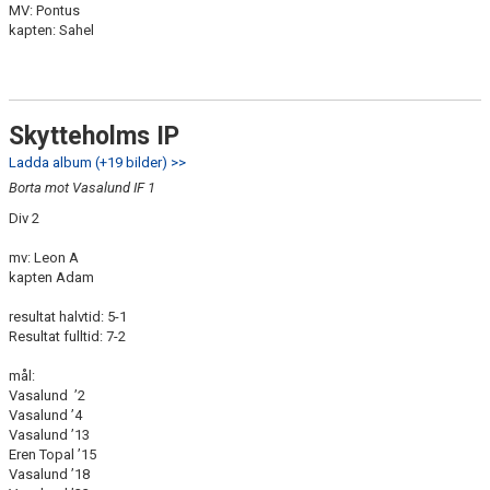
MV: Pontus
kapten: Sahel
Skytteholms IP
Ladda album (+19 bilder) >>
Borta mot Vasalund IF 1
Div 2
mv: Leon A
kapten Adam
resultat halvtid: 5-1
Resultat fulltid: 7-2
mål:
Vasalund ’2
Vasalund ’4
Vasalund ’13
Eren Topal ’15
Vasalund ’18