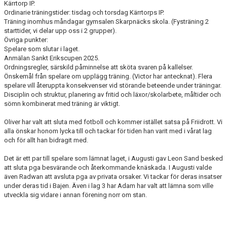
Kärrtorp IP.
Ordinarie träningstider: tisdag och torsdag Kärrtorps IP.
Träning inomhus måndagar gymsalen Skarpnäcks skola. (Fysträning 2
starttider, vi delar upp oss i 2 grupper).
Övriga punkter:
Spelare som slutar i laget.
Anmälan Sankt Erikscupen 2025.
Ordningsregler, särskild påminnelse att sköta svaren på kallelser.
Önskemål från spelare om upplägg träning. (Victor har antecknat). Flera
spelare vill återuppta konsekvenser vid störande beteende under träningar.
Disciplin och struktur, planering av fritid och läxor/skolarbete, måltider och
sömn kombinerat med träning är viktigt.
Oliver har valt att sluta med fotboll och kommer istället satsa på Friidrott. Vi
alla önskar honom lycka till och tackar för tiden han varit med i vårat lag
och för allt han bidragit med.
Det är ett par till spelare som lämnat laget, i Augusti gav Leon Sand besked
att sluta pga besvärande och återkommande knäskada. I Augusti valde
även Radwan att avsluta pga av privata orsaker. Vi tackar för deras insatser
under deras tid i Bajen. Även i lag 3 har Adam har valt att lämna som ville
utveckla sig vidare i annan förening norr om stan.