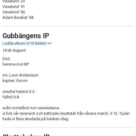
Vasalund ’23
Vasalund ’41
Vasalund ’66
Adam Barakat ’68
Gubbängens IP
Ladda album (+13 bilder) >>
18:de Augusti
Div2
hemma mot BP
mv: Leon Andersson
kapten: Esrom
resultat halvtid 0-5
fulltid 0-8
svårt motstånd mot serieledarna
vi fick vår revansch och bättrade resultatet från vårens match, 3-12. Tyvärr
hade vi flera skadade på bänken idag.