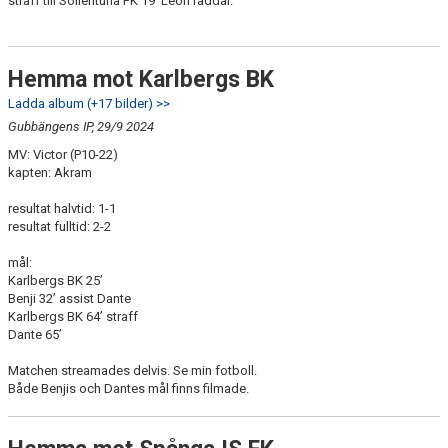
straff till Sollentuna FK 19’ Leon räddar.
Hemma mot Karlbergs BK
Ladda album (+17 bilder) >>
Gubbängens IP, 29/9 2024
MV: Victor (P10-22)
kapten: Akram
resultat halvtid: 1-1
resultat fulltid: 2-2
mål:
Karlbergs BK 25’
Benji 32’ assist Dante
Karlbergs BK 64’ straff
Dante 65’
Matchen streamades delvis. Se min fotboll.
Både Benjis och Dantes mål finns filmade.