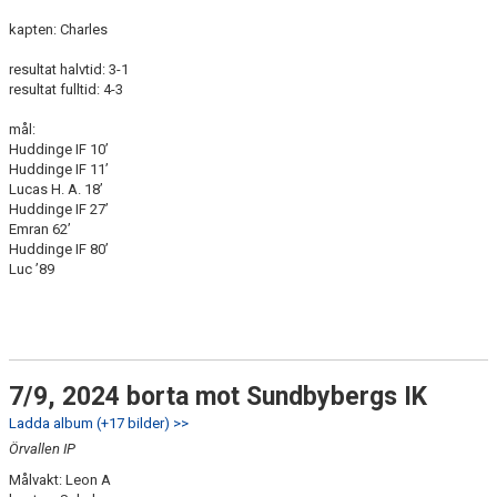
kapten: Charles
resultat halvtid: 3-1
resultat fulltid: 4-3
mål:
Huddinge IF 10’
Huddinge IF 11’
Lucas H. A. 18’
Huddinge IF 27’
Emran 62’
Huddinge IF 80’
Luc ’89
7/9, 2024 borta mot Sundbybergs IK
Ladda album (+17 bilder) >>
Örvallen IP
Målvakt: Leon A