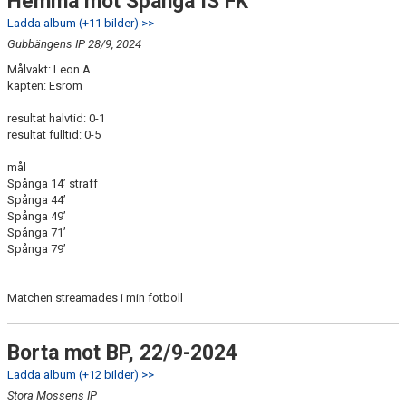
Hemma mot Spånga IS FK
Ladda album (+11 bilder) >>
Gubbängens IP 28/9, 2024
Målvakt: Leon A
kapten: Esrom
resultat halvtid: 0-1
resultat fulltid: 0-5
mål
Spånga 14’ straff
Spånga 44’
Spånga 49’
Spånga 71’
Spånga 79’
Matchen streamades i min fotboll
Borta mot BP, 22/9-2024
Ladda album (+12 bilder) >>
Stora Mossens IP