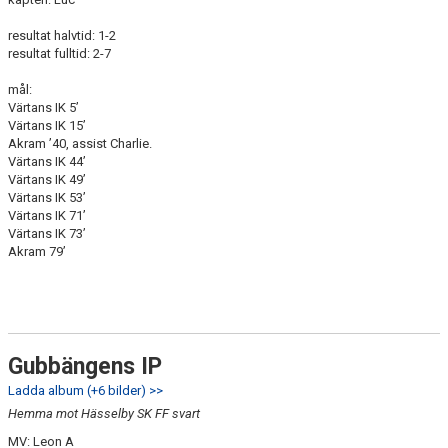
resultat halvtid: 1-2
resultat fulltid: 2-7
mål:
Värtans IK 5’
Värtans IK 15’
Akram ’40, assist Charlie.
Värtans IK 44’
Värtans IK 49’
Värtans IK 53’
Värtans IK 71’
Värtans IK 73’
Akram 79’
Gubbängens IP
Ladda album (+6 bilder) >>
Hemma mot Hässelby SK FF svart
MV: Leon A