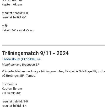
MV: Victor P10
kapten: Akram
resultat halvtid: 3-0
resultat fulltid: 6-1
mål:
Fabian 69’ assist Vasco
Träningsmatch 9/11 - 2024
Ladda album (+17 bilder) >>
Matchsamling Broängen BP
Vi inleder hösten med några träningsmatcher, först ut är Grödinge SK, borta
på Broängen BP i Tumba.
mv: Pontus
Kapten: Esrom
2 x 45 minuter
resultat halvtid: 3-0
resultat fulltid: 4-4