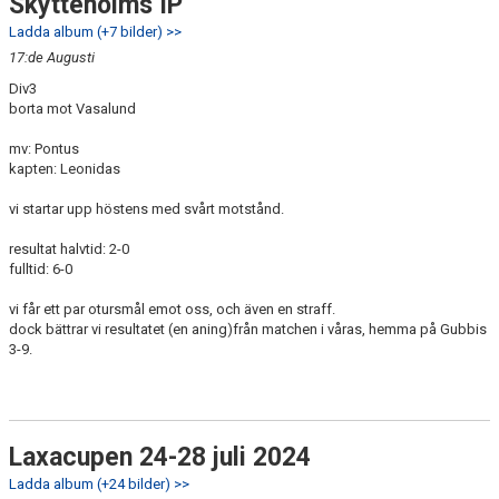
Skytteholms IP
Ladda album (+7 bilder) >>
17:de Augusti
Div3
borta mot Vasalund
mv: Pontus
kapten: Leonidas
vi startar upp höstens med svårt motstånd.
resultat halvtid: 2-0
fulltid: 6-0
vi får ett par otursmål emot oss, och även en straff.
dock bättrar vi resultatet (en aning)från matchen i våras, hemma på Gubbis
3-9.
Laxacupen 24-28 juli 2024
Ladda album (+24 bilder) >>