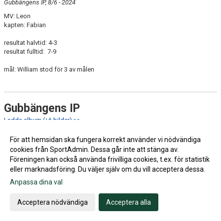
Gubbängens IP, 8/6 - 2024
MV: Leon
kapten: Fabian
resultat halvtid: 4-3
resultat fulltid: 7-9
mål: William stod för 3 av målen
Gubbängens IP
Ladda album (+6 bilder) >>
26:e maj hemma mot Sundbyberg IK
För att hemsidan ska fungera korrekt använder vi nödvändiga
MV: Leon Andersson
cookies från SportAdmin. Dessa går inte att stänga av.
kapten: Leonidas
Föreningen kan också använda frivilliga cookies, t.ex. för statistik
eller marknadsföring. Du väljer själv om du vill acceptera dessa.
mål:
Radwan 9’
Anpassa dina val
Sundbyberg 14’
Acceptera nödvändiga
Acceptera alla
halvtid 1-1