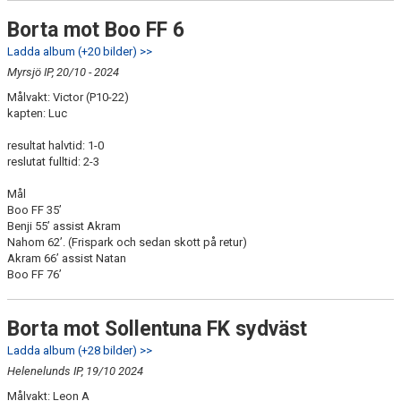
Borta mot Boo FF 6
Ladda album (+20 bilder) >>
Myrsjö IP, 20/10 - 2024
Målvakt: Victor (P10-22)
kapten: Luc
resultat halvtid: 1-0
reslutat fulltid: 2-3
Mål
Boo FF 35’
Benji 55’ assist Akram
Nahom 62’. (Frispark och sedan skott på retur)
Akram 66’ assist Natan
Boo FF 76’
Borta mot Sollentuna FK sydväst
Ladda album (+28 bilder) >>
Helenelunds IP, 19/10 2024
Målvakt: Leon A