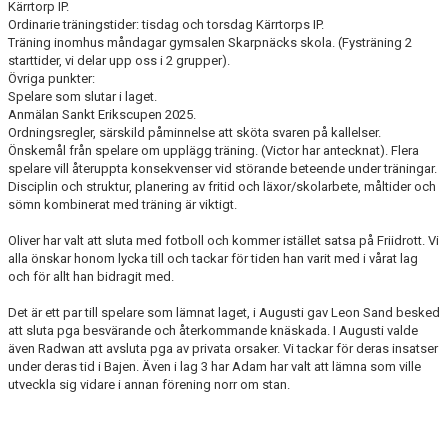
Kärrtorp IP.
Ordinarie träningstider: tisdag och torsdag Kärrtorps IP.
Träning inomhus måndagar gymsalen Skarpnäcks skola. (Fysträning 2
starttider, vi delar upp oss i 2 grupper).
Övriga punkter:
Spelare som slutar i laget.
Anmälan Sankt Erikscupen 2025.
Ordningsregler, särskild påminnelse att sköta svaren på kallelser.
Önskemål från spelare om upplägg träning. (Victor har antecknat). Flera
spelare vill återuppta konsekvenser vid störande beteende under träningar.
Disciplin och struktur, planering av fritid och läxor/skolarbete, måltider och
sömn kombinerat med träning är viktigt.
Oliver har valt att sluta med fotboll och kommer istället satsa på Friidrott. Vi
alla önskar honom lycka till och tackar för tiden han varit med i vårat lag
och för allt han bidragit med.
Det är ett par till spelare som lämnat laget, i Augusti gav Leon Sand besked
att sluta pga besvärande och återkommande knäskada. I Augusti valde
även Radwan att avsluta pga av privata orsaker. Vi tackar för deras insatser
under deras tid i Bajen. Även i lag 3 har Adam har valt att lämna som ville
utveckla sig vidare i annan förening norr om stan.