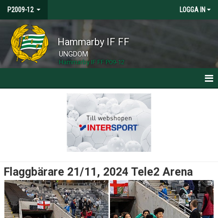
P2009-12
LOGGA IN
Hammarby IF FF
UNGDOM
Hammarby IF FF P09-12
HEM
NYHETER
KALENDER
MATCHER
Flaggbärare 21/11, 2024 Tele2 Arena
TRUPPEN
BILDGALLERI