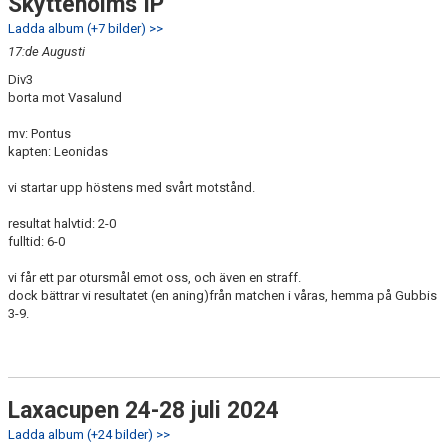
Skytteholms IP
Ladda album (+7 bilder) >>
17:de Augusti
Div3
borta mot Vasalund
mv: Pontus
kapten: Leonidas
vi startar upp höstens med svårt motstånd.
resultat halvtid: 2-0
fulltid: 6-0
vi får ett par otursmål emot oss, och även en straff.
dock bättrar vi resultatet (en aning)från matchen i våras, hemma på Gubbis
3-9.
Laxacupen 24-28 juli 2024
Ladda album (+24 bilder) >>