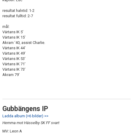
resultat halvtid: 1-2
resultat fulltid: 2-7
mål:
Värtans IK 5’
Värtans IK 15’
Akram ’40, assist Charlie.
Värtans IK 44’
Värtans IK 49’
Värtans IK 53’
Värtans IK 71’
Värtans IK 73’
Akram 79’
Gubbängens IP
Ladda album (+6 bilder) >>
Hemma mot Hässelby SK FF svart
MV: Leon A