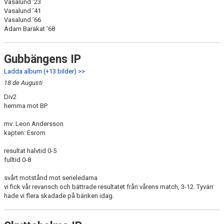
Vasalund ’23
Vasalund ’41
Vasalund ’66
Adam Barakat ’68
Gubbängens IP
Ladda album (+13 bilder) >>
18:de Augusti
Div2
hemma mot BP
mv: Leon Andersson
kapten: Esrom
resultat halvtid 0-5
fulltid 0-8
svårt motstånd mot serieledarna
vi fick vår revansch och bättrade resultatet från vårens match, 3-12. Tyvärr
hade vi flera skadade på bänken idag.