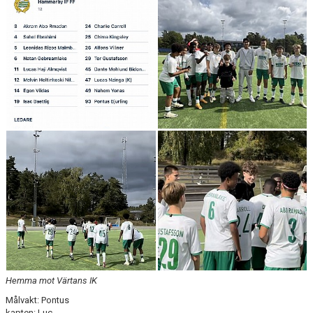
Hemma mot Värtans IK
Målvakt: Pontus
kapten: Luc