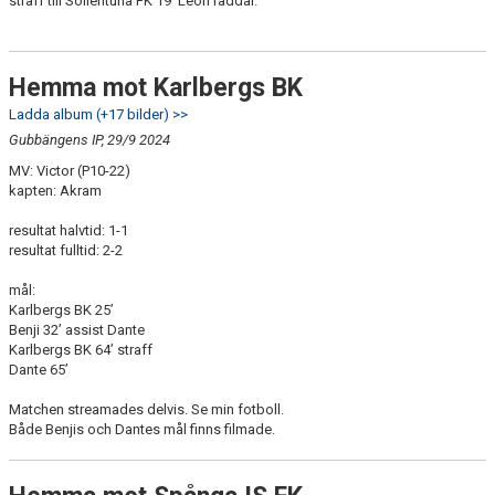
straff till Sollentuna FK 19’ Leon räddar.
Hemma mot Karlbergs BK
Ladda album (+17 bilder) >>
Gubbängens IP, 29/9 2024
MV: Victor (P10-22)
kapten: Akram
resultat halvtid: 1-1
resultat fulltid: 2-2
mål:
Karlbergs BK 25’
Benji 32’ assist Dante
Karlbergs BK 64’ straff
Dante 65’
Matchen streamades delvis. Se min fotboll.
Både Benjis och Dantes mål finns filmade.