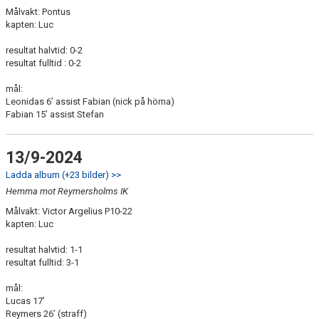
Målvakt: Pontus
kapten: Luc
resultat halvtid: 0-2
resultat fulltid : 0-2
mål:
Leonidas 6’ assist Fabian (nick på hörna)
Fabian 15’ assist Stefan
13/9-2024
Ladda album (+23 bilder) >>
Hemma mot Reymersholms IK
Målvakt: Victor Argelius P10-22
kapten: Luc
resultat halvtid: 1-1
resultat fulltid: 3-1
mål:
Lucas 17’
Reymers 26’ (straff)