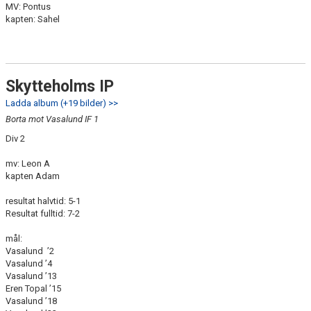
MV: Pontus
kapten: Sahel
Skytteholms IP
Ladda album (+19 bilder) >>
Borta mot Vasalund IF 1
Div 2
mv: Leon A
kapten Adam
resultat halvtid: 5-1
Resultat fulltid: 7-2
mål:
Vasalund ’2
Vasalund ’4
Vasalund ’13
Eren Topal ’15
Vasalund ’18