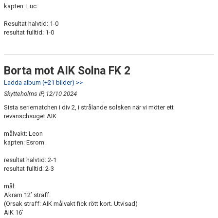
kapten: Luc
Resultat halvtid: 1-0
resultat fulltid: 1-0
Borta mot AIK Solna FK 2
Ladda album (+21 bilder) >>
Skytteholms IP, 12/10 2024
Sista seriematchen i div 2, i strålande solsken när vi möter ett
revanschsuget AIK.
målvakt: Leon
kapten: Esrom
resultat halvtid: 2-1
resultat fulltid: 2-3
mål:
Akram 12’ straff.
(Orsak straff: AIK målvakt fick rött kort. Utvisad)
AIK 16’