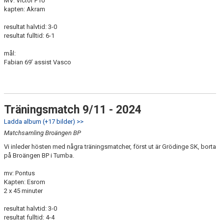
MV: Victor P10
kapten: Akram
resultat halvtid: 3-0
resultat fulltid: 6-1
mål:
Fabian 69’ assist Vasco
Träningsmatch 9/11 - 2024
Ladda album (+17 bilder) >>
Matchsamling Broängen BP
Vi inleder hösten med några träningsmatcher, först ut är Grödinge SK, borta
på Broängen BP i Tumba.
mv: Pontus
Kapten: Esrom
2 x 45 minuter
resultat halvtid: 3-0
resultat fulltid: 4-4