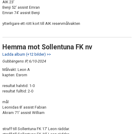
AIK 23’
Benji 52’ assist Emran
Emran 74’ assist Benji
ytterligare ett rött kort till AIK reservmålvakten
Hemma mot Sollentuna FK nv
Ladda album (+12 bilder) >>
Gubbängens IP, 6/10-2024
Målvakt: Leon A
kapten: Esrom
resultat halvtid: 1-0
resultat fulltid: 2-0
mål
Leonidas 8’ assist Fabian
Akram 71’ assist William
straff till Sollentuna FK 17’ Leon räddar.