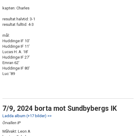
kapten: Charles
resultat halvtid: 3-1
resultat fulltid: 4-3
mål:
Huddinge IF 10’
Huddinge IF 11’
Lucas H. A. 18’
Huddinge IF 27’
Emran 62’
Huddinge IF 80’
Luc ’89
7/9, 2024 borta mot Sundbybergs IK
Ladda album (+17 bilder) >>
Örvallen IP
Målvakt: Leon A