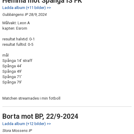
Hemma mot Spånga IS FK
Ladda album (+11 bilder) >>
Gubbängens IP 28/9, 2024
Målvakt: Leon A
kapten: Esrom
resultat halvtid: 0-1
resultat fulltid: 0-5
mål
Spånga 14’ straff
Spånga 44’
Spånga 49’
Spånga 71’
Spånga 79’
Matchen streamades i min fotboll
Borta mot BP, 22/9-2024
Ladda album (+12 bilder) >>
Stora Mossens IP