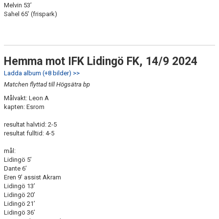
Melvin 53’
Sahel 65’ (frispark)
Hemma mot IFK Lidingö FK, 14/9 2024
Ladda album (+8 bilder) >>
Matchen flyttad till Högsätra bp
Målvakt: Leon A
kapten: Esrom
resultat halvtid: 2-5
resultat fulltid: 4-5
mål:
Lidingö 5’
Dante 6’
Eren 9’ assist Akram
Lidingö 13’
Lidingö 20’
Lidingö 21’
Lidingö 36’