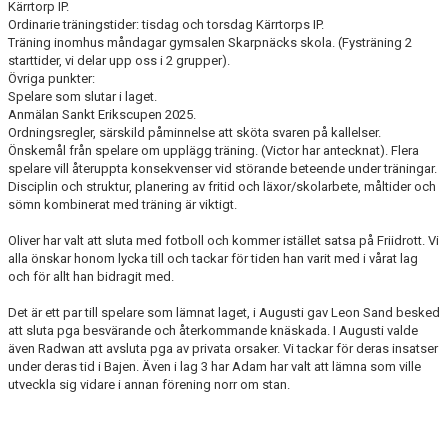
Kärrtorp IP.
Ordinarie träningstider: tisdag och torsdag Kärrtorps IP.
Träning inomhus måndagar gymsalen Skarpnäcks skola. (Fysträning 2
starttider, vi delar upp oss i 2 grupper).
Övriga punkter:
Spelare som slutar i laget.
Anmälan Sankt Erikscupen 2025.
Ordningsregler, särskild påminnelse att sköta svaren på kallelser.
Önskemål från spelare om upplägg träning. (Victor har antecknat). Flera
spelare vill återuppta konsekvenser vid störande beteende under träningar.
Disciplin och struktur, planering av fritid och läxor/skolarbete, måltider och
sömn kombinerat med träning är viktigt.
Oliver har valt att sluta med fotboll och kommer istället satsa på Friidrott. Vi
alla önskar honom lycka till och tackar för tiden han varit med i vårat lag
och för allt han bidragit med.
Det är ett par till spelare som lämnat laget, i Augusti gav Leon Sand besked
att sluta pga besvärande och återkommande knäskada. I Augusti valde
även Radwan att avsluta pga av privata orsaker. Vi tackar för deras insatser
under deras tid i Bajen. Även i lag 3 har Adam har valt att lämna som ville
utveckla sig vidare i annan förening norr om stan.