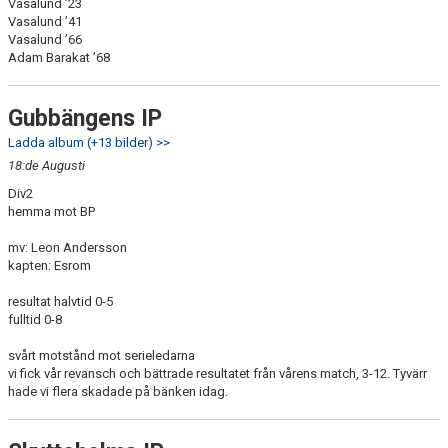
Vasalund ’23
Vasalund ’41
Vasalund ’66
Adam Barakat ’68
Gubbängens IP
Ladda album (+13 bilder) >>
18:de Augusti
Div2
hemma mot BP
mv: Leon Andersson
kapten: Esrom
resultat halvtid 0-5
fulltid 0-8
svårt motstånd mot serieledarna
vi fick vår revansch och bättrade resultatet från vårens match, 3-12. Tyvärr
hade vi flera skadade på bänken idag.