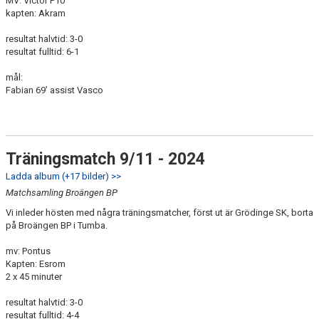
MV: Victor P10
kapten: Akram
resultat halvtid: 3-0
resultat fulltid: 6-1
mål:
Fabian 69’ assist Vasco
Träningsmatch 9/11 - 2024
Ladda album (+17 bilder) >>
Matchsamling Broängen BP
Vi inleder hösten med några träningsmatcher, först ut är Grödinge SK, borta
på Broängen BP i Tumba.
mv: Pontus
Kapten: Esrom
2 x 45 minuter
resultat halvtid: 3-0
resultat fulltid: 4-4