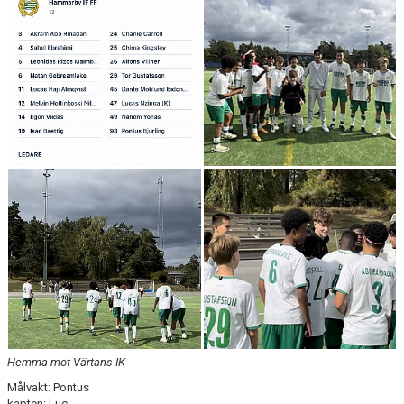
Hemma mot Värtans IK
Målvakt: Pontus
kapten: Luc