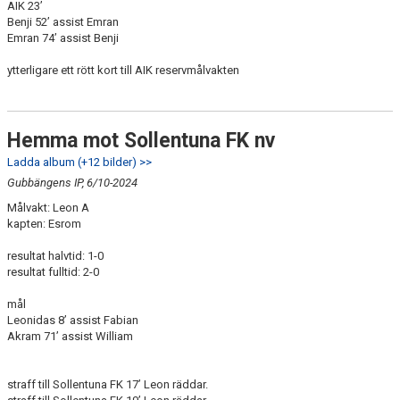
AIK 23’
Benji 52’ assist Emran
Emran 74’ assist Benji
ytterligare ett rött kort till AIK reservmålvakten
Hemma mot Sollentuna FK nv
Ladda album (+12 bilder) >>
Gubbängens IP, 6/10-2024
Målvakt: Leon A
kapten: Esrom
resultat halvtid: 1-0
resultat fulltid: 2-0
mål
Leonidas 8’ assist Fabian
Akram 71’ assist William
straff till Sollentuna FK 17’ Leon räddar.