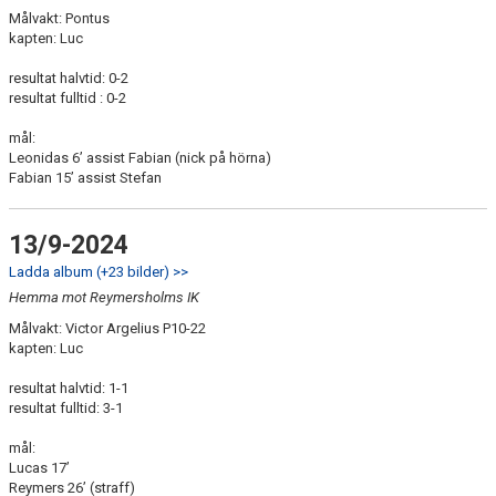
Målvakt: Pontus
kapten: Luc
resultat halvtid: 0-2
resultat fulltid : 0-2
mål:
Leonidas 6’ assist Fabian (nick på hörna)
Fabian 15’ assist Stefan
13/9-2024
Ladda album (+23 bilder) >>
Hemma mot Reymersholms IK
Målvakt: Victor Argelius P10-22
kapten: Luc
resultat halvtid: 1-1
resultat fulltid: 3-1
mål:
Lucas 17’
Reymers 26’ (straff)