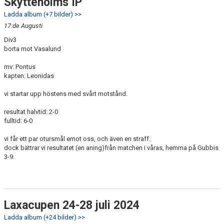
Skytteholms IP
Ladda album (+7 bilder) >>
17:de Augusti
Div3
borta mot Vasalund
mv: Pontus
kapten: Leonidas
vi startar upp höstens med svårt motstånd.
resultat halvtid: 2-0
fulltid: 6-0
vi får ett par otursmål emot oss, och även en straff.
dock bättrar vi resultatet (en aning)från matchen i våras, hemma på Gubbis
3-9.
Laxacupen 24-28 juli 2024
Ladda album (+24 bilder) >>