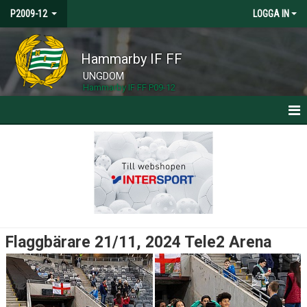
P2009-12
LOGGA IN
Hammarby IF FF
UNGDOM
Hammarby IF FF P09-12
HEM
NYHETER
KALENDER
MATCHER
Flaggbärare 21/11, 2024 Tele2 Arena
TRUPPEN
BILDGALLERI