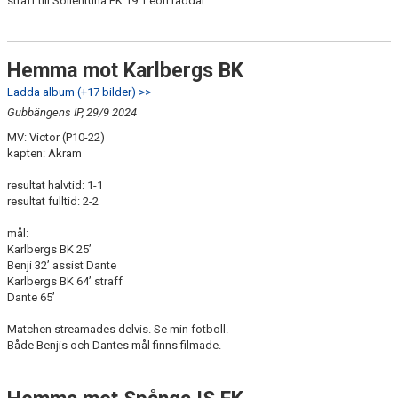
straff till Sollentuna FK 19’ Leon räddar.
Hemma mot Karlbergs BK
Ladda album (+17 bilder) >>
Gubbängens IP, 29/9 2024
MV: Victor (P10-22)
kapten: Akram
resultat halvtid: 1-1
resultat fulltid: 2-2
mål:
Karlbergs BK 25’
Benji 32’ assist Dante
Karlbergs BK 64’ straff
Dante 65’
Matchen streamades delvis. Se min fotboll.
Både Benjis och Dantes mål finns filmade.