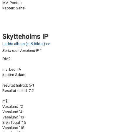
MV: Pontus
kapten: Sahel
Skytteholms IP
Ladda album (+19 bilder) >>
Borta mot Vasalund IF 1
Div 2
mv: Leon A
kapten Adam
resultat halvtid: 5-1
Resultat fulltid: 7-2
mål:
Vasalund ’2
Vasalund ’4
Vasalund ’13
Eren Topal ’15
Vasalund ’18