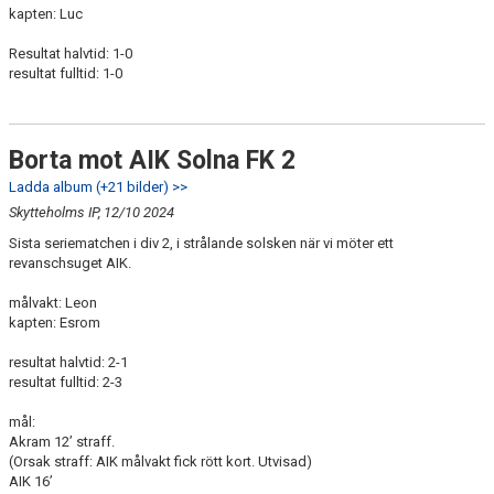
kapten: Luc
Resultat halvtid: 1-0
resultat fulltid: 1-0
Borta mot AIK Solna FK 2
Ladda album (+21 bilder) >>
Skytteholms IP, 12/10 2024
Sista seriematchen i div 2, i strålande solsken när vi möter ett
revanschsuget AIK.
målvakt: Leon
kapten: Esrom
resultat halvtid: 2-1
resultat fulltid: 2-3
mål:
Akram 12’ straff.
(Orsak straff: AIK målvakt fick rött kort. Utvisad)
AIK 16’