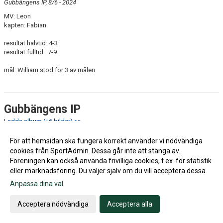
Gubbängens IP, 8/6 - 2024
MV: Leon
kapten: Fabian
resultat halvtid: 4-3
resultat fulltid: 7-9
mål: William stod för 3 av målen
Gubbängens IP
Ladda album (+6 bilder) >>
26:e maj hemma mot Sundbyberg IK
För att hemsidan ska fungera korrekt använder vi nödvändiga
MV: Leon Andersson
cookies från SportAdmin. Dessa går inte att stänga av.
kapten: Leonidas
Föreningen kan också använda frivilliga cookies, t.ex. för statistik
eller marknadsföring. Du väljer själv om du vill acceptera dessa.
mål:
Radwan 9’
Anpassa dina val
Sundbyberg 14’
Acceptera nödvändiga
Acceptera alla
halvtid 1-1