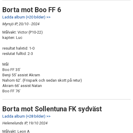
Borta mot Boo FF 6
Ladda album (+20 bilder) >>
Myrsjö IP, 20/10 - 2024
Målvakt: Victor (P10-22)
kapten: Luc
resultat halvtid: 1-0
reslutat fulltid: 2-3
Mål
Boo FF 35’
Benji 55’ assist Akram
Nahom 62’. (Frispark och sedan skott på retur)
Akram 66’ assist Natan
Boo FF 76’
Borta mot Sollentuna FK sydväst
Ladda album (+28 bilder) >>
Helenelunds IP, 19/10 2024
Målvakt: Leon A