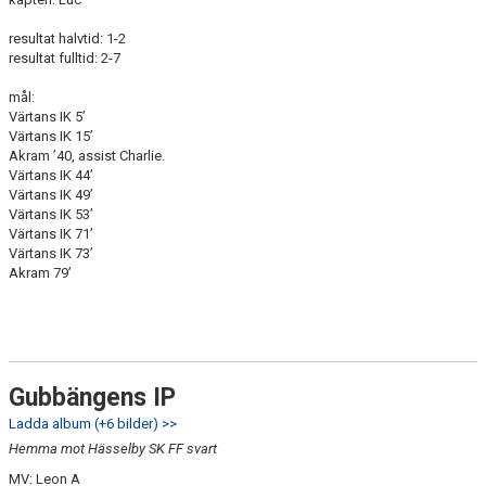
resultat halvtid: 1-2
resultat fulltid: 2-7
mål:
Värtans IK 5’
Värtans IK 15’
Akram ’40, assist Charlie.
Värtans IK 44’
Värtans IK 49’
Värtans IK 53’
Värtans IK 71’
Värtans IK 73’
Akram 79’
Gubbängens IP
Ladda album (+6 bilder) >>
Hemma mot Hässelby SK FF svart
MV: Leon A