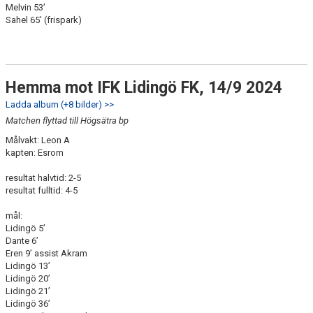
Melvin 53’
Sahel 65’ (frispark)
Hemma mot IFK Lidingö FK, 14/9 2024
Ladda album (+8 bilder) >>
Matchen flyttad till Högsätra bp
Målvakt: Leon A
kapten: Esrom
resultat halvtid: 2-5
resultat fulltid: 4-5
mål:
Lidingö 5’
Dante 6’
Eren 9’ assist Akram
Lidingö 13’
Lidingö 20’
Lidingö 21’
Lidingö 36’