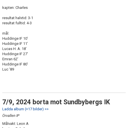
kapten: Charles
resultat halvtid: 3-1
resultat fulltid: 4-3
mål:
Huddinge IF 10’
Huddinge IF 11’
Lucas H. A. 18’
Huddinge IF 27’
Emran 62’
Huddinge IF 80’
Luc ’89
7/9, 2024 borta mot Sundbybergs IK
Ladda album (+17 bilder) >>
Örvallen IP
Målvakt: Leon A