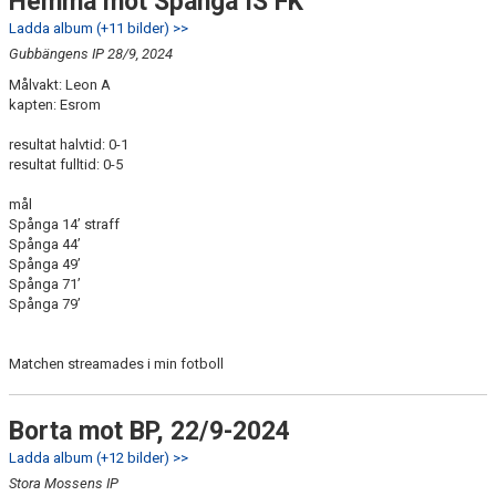
Hemma mot Spånga IS FK
Ladda album (+11 bilder) >>
Gubbängens IP 28/9, 2024
Målvakt: Leon A
kapten: Esrom
resultat halvtid: 0-1
resultat fulltid: 0-5
mål
Spånga 14’ straff
Spånga 44’
Spånga 49’
Spånga 71’
Spånga 79’
Matchen streamades i min fotboll
Borta mot BP, 22/9-2024
Ladda album (+12 bilder) >>
Stora Mossens IP