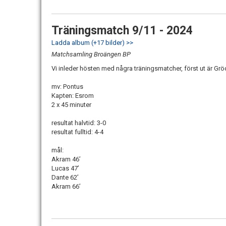
Träningsmatch 9/11 - 2024
Ladda album (+17 bilder) >>
Matchsamling Broängen BP
Vi inleder hösten med några träningsmatcher, först ut är Gr
mv: Pontus
Kapten: Esrom
2 x 45 minuter
resultat halvtid: 3-0
resultat fulltid: 4-4
mål:
Akram 46’
Lucas 47’
Dante 62’
Akram 66’