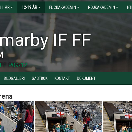
-11 ÅR
12-19 ÅR
FLICKAKADEMIN
POJKAKADEMIN
HT
arby IF FF
M
FF P09-12
BILDGALLERI
GÄSTBOK
KONTAKT
DOKUMENT
rena