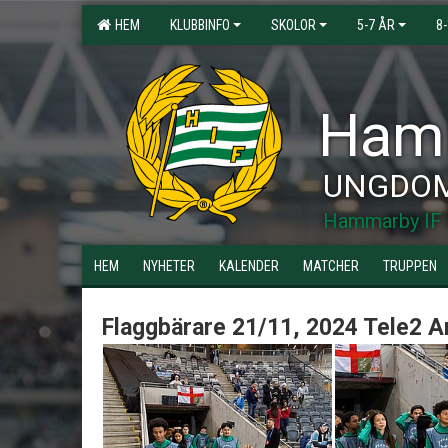
HEM
KLUBBINFO
SKOLOR
5-7 ÅR
8
Hamm
UNGDO
Hammarby IF 
HEM
NYHETER
KALENDER
MATCHER
TRUPPEN
Flaggbärare 21/11, 2024 Tele2 A