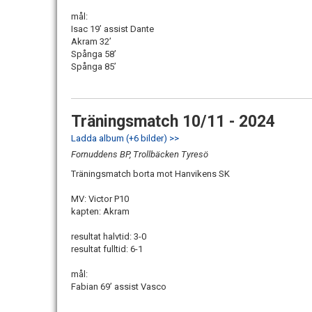
mål:
Isac 19’ assist Dante
Akram 32’
Spånga 58’
Spånga 85’
Träningsmatch 10/11 - 2024
Ladda album (+6 bilder) >>
Fornuddens BP, Trollbäcken Tyresö
Träningsmatch borta mot Hanvikens SK
MV: Victor P10
kapten: Akram
resultat halvtid: 3-0
resultat fulltid: 6-1
mål:
Fabian 69’ assist Vasco