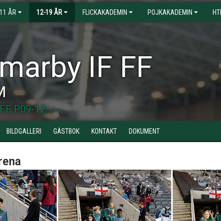
-11 ÅR
12-19 ÅR
FLICKAKADEMIN
POJKAKADEMIN
HT
arby IF FF
M
FF P09-12
BILDGALLERI
GÄSTBOK
KONTAKT
DOKUMENT
rena