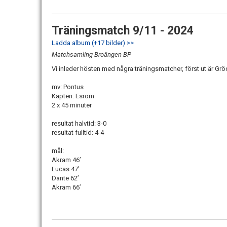
Träningsmatch 9/11 - 2024
Ladda album (+17 bilder) >>
Matchsamling Broängen BP
Vi inleder hösten med några träningsmatcher, först ut är Gr
mv: Pontus
Kapten: Esrom
2 x 45 minuter
resultat halvtid: 3-0
resultat fulltid: 4-4
mål:
Akram 46’
Lucas 47’
Dante 62’
Akram 66’