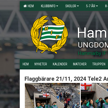
HEM
KLUBBINFO
SKOLOR
5-7 ÅR
8
Hamm
UNGDO
Hammarby IF 
HEM
NYHETER
KALENDER
MATCHER
TRUPPEN
Flaggbärare 21/11, 2024 Tele2 A