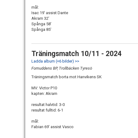
mål:
Isac 19’ assist Dante
Akram 32’
Spånga 58’
Spånga 85’
Träningsmatch 10/11 - 2024
Ladda album (+6 bilder) >>
Fornuddens BP, Trollbäcken Tyresö
Träningsmatch borta mot Hanvikens SK
MV: Victor P10
kapten: Akram
resultat halvtid: 3-0
resultat fulltid: 6-1
mål:
Fabian 69’ assist Vasco