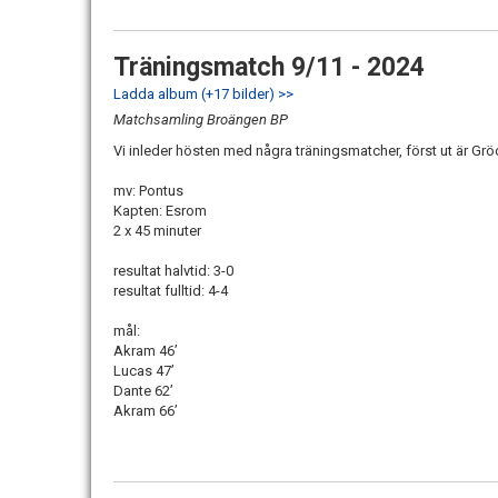
Träningsmatch 9/11 - 2024
Ladda album (+17 bilder) >>
Matchsamling Broängen BP
Vi inleder hösten med några träningsmatcher, först ut är Gr
mv: Pontus
Kapten: Esrom
2 x 45 minuter
resultat halvtid: 3-0
resultat fulltid: 4-4
mål:
Akram 46’
Lucas 47’
Dante 62’
Akram 66’