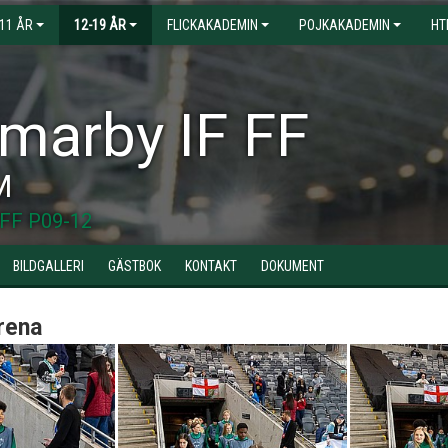
-11 ÅR
12-19 ÅR
FLICKAKADEMIN
POJKAKADEMIN
HT
arby IF FF
M
FF P09-12
BILDGALLERI
GÄSTBOK
KONTAKT
DOKUMENT
rena