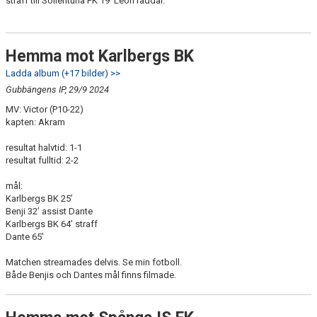
straff till Sollentuna FK 19’ Leon räddar.
Hemma mot Karlbergs BK
Ladda album (+17 bilder) >>
Gubbängens IP, 29/9 2024
MV: Victor (P10-22)
kapten: Akram
resultat halvtid: 1-1
resultat fulltid: 2-2
mål:
Karlbergs BK 25’
Benji 32’ assist Dante
Karlbergs BK 64’ straff
Dante 65’
Matchen streamades delvis. Se min fotboll.
Både Benjis och Dantes mål finns filmade.