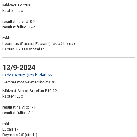
Målvakt: Pontus
kapten: Luc
resultat halvtid: 0-2
resultat fulltid : 0-2
mål:
Leonidas 6’ assist Fabian (nick på hörna)
Fabian 15’ assist Stefan
13/9-2024
Ladda album (+23 bilder) >>
Hemma mot Reymersholms IK
Målvakt: Victor Argelius P10-22
kapten: Luc
resultat halvtid: 1-1
resultat fulltid: 3-1
mål:
Lucas 17’
Reymers 26’ (straff)