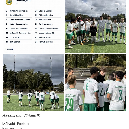
Hemma mot Värtans IK
Målvakt: Pontus
kapten: Luc