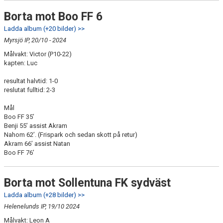
Borta mot Boo FF 6
Ladda album (+20 bilder) >>
Myrsjö IP, 20/10 - 2024
Målvakt: Victor (P10-22)
kapten: Luc
resultat halvtid: 1-0
reslutat fulltid: 2-3
Mål
Boo FF 35’
Benji 55’ assist Akram
Nahom 62’. (Frispark och sedan skott på retur)
Akram 66’ assist Natan
Boo FF 76’
Borta mot Sollentuna FK sydväst
Ladda album (+28 bilder) >>
Helenelunds IP, 19/10 2024
Målvakt: Leon A