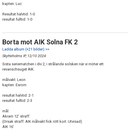
kapten: Luc
Resultat halvtid: 1-0
resultat fulltid: 1-0
Borta mot AIK Solna FK 2
Ladda album (+21 bilder) >>
Skytteholms IP, 12/10 2024
Sista seriematchen i div 2, i strålande solsken när vi möter ett
revanschsuget AIK.
målvakt: Leon
kapten: Esrom
resultat halvtid: 2-1
resultat fulltid: 2-3
mål:
Akram 12’ straff.
(Orsak straff: AIK målvakt fick rött kort. Utvisad)
AIK 16’