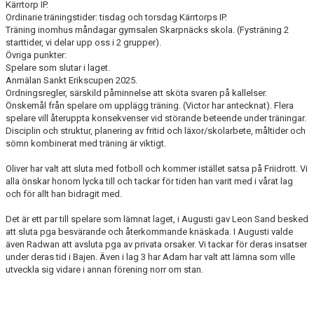
Kärrtorp IP.
Ordinarie träningstider: tisdag och torsdag Kärrtorps IP.
Träning inomhus måndagar gymsalen Skarpnäcks skola. (Fysträning 2
starttider, vi delar upp oss i 2 grupper).
Övriga punkter:
Spelare som slutar i laget.
Anmälan Sankt Erikscupen 2025.
Ordningsregler, särskild påminnelse att sköta svaren på kallelser.
Önskemål från spelare om upplägg träning. (Victor har antecknat). Flera
spelare vill återuppta konsekvenser vid störande beteende under träningar.
Disciplin och struktur, planering av fritid och läxor/skolarbete, måltider och
sömn kombinerat med träning är viktigt.
Oliver har valt att sluta med fotboll och kommer istället satsa på Friidrott. Vi
alla önskar honom lycka till och tackar för tiden han varit med i vårat lag
och för allt han bidragit med.
Det är ett par till spelare som lämnat laget, i Augusti gav Leon Sand besked
att sluta pga besvärande och återkommande knäskada. I Augusti valde
även Radwan att avsluta pga av privata orsaker. Vi tackar för deras insatser
under deras tid i Bajen. Även i lag 3 har Adam har valt att lämna som ville
utveckla sig vidare i annan förening norr om stan.