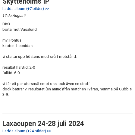
Skytteholms IP
Ladda album (+7 bilder) >>
17:de Augusti
Div3
borta mot Vasalund
mv: Pontus
kapten: Leonidas
vi startar upp höstens med svårt motstånd.
resultat halvtid: 2-0
fulltid: 6-0
vi får ett par otursmål emot oss, och även en straff.
dock bättrar vi resultatet (en aning)från matchen i våras, hemma på Gubbis
3-9.
Laxacupen 24-28 juli 2024
Ladda album (+24 bilder) >>