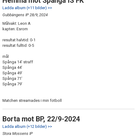
Hemma mot Spånga IS FK
Ladda album (+11 bilder) >>
Gubbängens IP 28/9, 2024
Målvakt: Leon A
kapten: Esrom
resultat halvtid: 0-1
resultat fulltid: 0-5
mål
Spånga 14’ straff
Spånga 44’
Spånga 49’
Spånga 71’
Spånga 79’
Matchen streamades i min fotboll
Borta mot BP, 22/9-2024
Ladda album (+12 bilder) >>
Stora Mossens IP