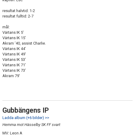
resultat halvtid: 1-2
resultat fulltid: 2-7
mål:
Värtans IK 5’
Värtans IK 15’
Akram ’40, assist Charlie.
Värtans IK 44’
Värtans IK 49’
Värtans IK 53’
Värtans IK 71’
Värtans IK 73’
Akram 79’
Gubbängens IP
Ladda album (+6 bilder) >>
Hemma mot Hässelby SK FF svart
MV: Leon A