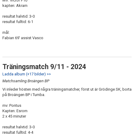
MV: Victor P10
kapten: Akram
resultat halvtid: 3-0
resultat fulltid: 6-1
mål:
Fabian 69’ assist Vasco
Träningsmatch 9/11 - 2024
Ladda album (+17 bilder) >>
Matchsamling Broängen BP
Vi inleder hösten med några träningsmatcher, först ut är Grödinge SK, borta
på Broängen BP i Tumba.
mv: Pontus
Kapten: Esrom
2 x 45 minuter
resultat halvtid: 3-0
resultat fulltid: 4-4