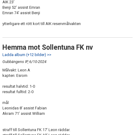
AIK 23’
Benji 52’ assist Emran
Emran 74’ assist Benji
ytterligare ett rött kort till AIK reservmålvakten
Hemma mot Sollentuna FK nv
Ladda album (+12 bilder) >>
Gubbängens IP, 6/10-2024
Målvakt: Leon A
kapten: Esrom
resultat halvtid: 1-0
resultat fulltid: 2-0
mål
Leonidas 8’ assist Fabian
Akram 71’ assist William
straff till Sollentuna FK 17’ Leon räddar.