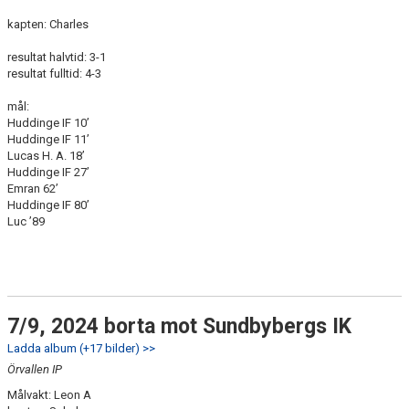
kapten: Charles
resultat halvtid: 3-1
resultat fulltid: 4-3
mål:
Huddinge IF 10’
Huddinge IF 11’
Lucas H. A. 18’
Huddinge IF 27’
Emran 62’
Huddinge IF 80’
Luc ’89
7/9, 2024 borta mot Sundbybergs IK
Ladda album (+17 bilder) >>
Örvallen IP
Målvakt: Leon A