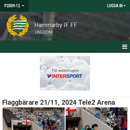
P2009-12
LOGGA IN
Hammarby IF FF
UNGDOM
Hammarby IF FF P09-12
HEM
NYHETER
KALENDER
MATCHER
Flaggbärare 21/11, 2024 Tele2 Arena
TRUPPEN
BILDGALLERI