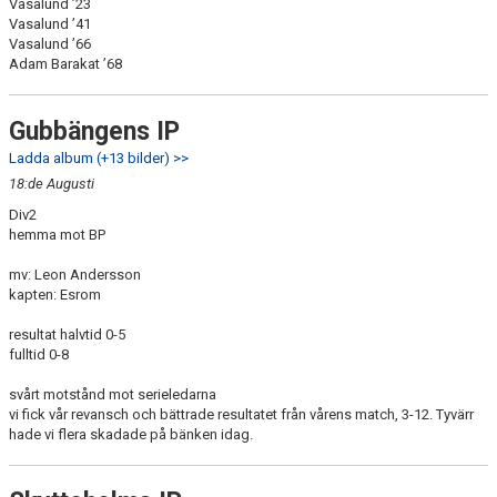
Vasalund ’23
Vasalund ’41
Vasalund ’66
Adam Barakat ’68
Gubbängens IP
Ladda album (+13 bilder) >>
18:de Augusti
Div2
hemma mot BP
mv: Leon Andersson
kapten: Esrom
resultat halvtid 0-5
fulltid 0-8
svårt motstånd mot serieledarna
vi fick vår revansch och bättrade resultatet från vårens match, 3-12. Tyvärr
hade vi flera skadade på bänken idag.