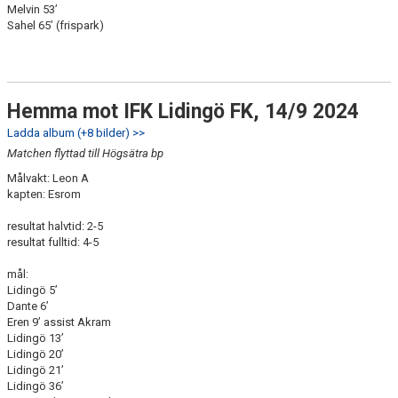
Melvin 53’
Sahel 65’ (frispark)
Hemma mot IFK Lidingö FK, 14/9 2024
Ladda album (+8 bilder) >>
Matchen flyttad till Högsätra bp
Målvakt: Leon A
kapten: Esrom
resultat halvtid: 2-5
resultat fulltid: 4-5
mål:
Lidingö 5’
Dante 6’
Eren 9’ assist Akram
Lidingö 13’
Lidingö 20’
Lidingö 21’
Lidingö 36’