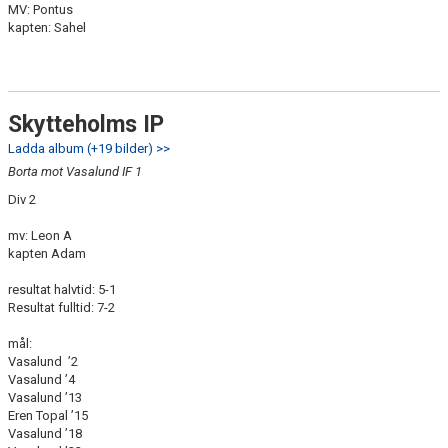
MV: Pontus
kapten: Sahel
Skytteholms IP
Ladda album (+19 bilder) >>
Borta mot Vasalund IF 1
Div 2
mv: Leon A
kapten Adam
resultat halvtid: 5-1
Resultat fulltid: 7-2
mål:
Vasalund ’2
Vasalund ’4
Vasalund ’13
Eren Topal ’15
Vasalund ’18