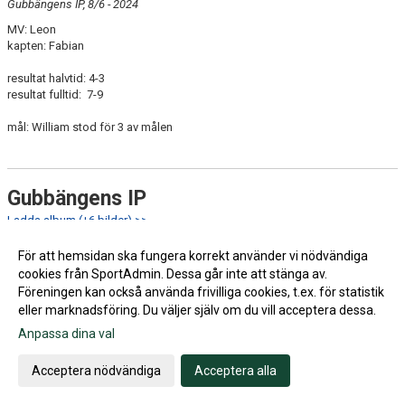
Gubbängens IP, 8/6 - 2024
MV: Leon
kapten: Fabian
resultat halvtid: 4-3
resultat fulltid: 7-9
mål: William stod för 3 av målen
Gubbängens IP
Ladda album (+6 bilder) >>
26:e maj hemma mot Sundbyberg IK
För att hemsidan ska fungera korrekt använder vi nödvändiga
MV: Leon Andersson
cookies från SportAdmin. Dessa går inte att stänga av.
kapten: Leonidas
Föreningen kan också använda frivilliga cookies, t.ex. för statistik
eller marknadsföring. Du väljer själv om du vill acceptera dessa.
mål:
Radwan 9’
Anpassa dina val
Sundbyberg 14’
Acceptera nödvändiga
Acceptera alla
halvtid 1-1