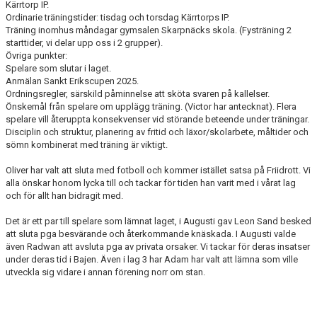
Kärrtorp IP.
Ordinarie träningstider: tisdag och torsdag Kärrtorps IP.
Träning inomhus måndagar gymsalen Skarpnäcks skola. (Fysträning 2
starttider, vi delar upp oss i 2 grupper).
Övriga punkter:
Spelare som slutar i laget.
Anmälan Sankt Erikscupen 2025.
Ordningsregler, särskild påminnelse att sköta svaren på kallelser.
Önskemål från spelare om upplägg träning. (Victor har antecknat). Flera
spelare vill återuppta konsekvenser vid störande beteende under träningar.
Disciplin och struktur, planering av fritid och läxor/skolarbete, måltider och
sömn kombinerat med träning är viktigt.
Oliver har valt att sluta med fotboll och kommer istället satsa på Friidrott. Vi
alla önskar honom lycka till och tackar för tiden han varit med i vårat lag
och för allt han bidragit med.
Det är ett par till spelare som lämnat laget, i Augusti gav Leon Sand besked
att sluta pga besvärande och återkommande knäskada. I Augusti valde
även Radwan att avsluta pga av privata orsaker. Vi tackar för deras insatser
under deras tid i Bajen. Även i lag 3 har Adam har valt att lämna som ville
utveckla sig vidare i annan förening norr om stan.