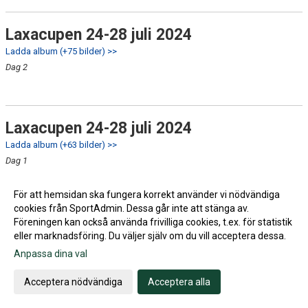
Laxacupen 24-28 juli 2024
Ladda album (+75 bilder) >>
Dag 2
Laxacupen 24-28 juli 2024
Ladda album (+63 bilder) >>
Dag 1
För att hemsidan ska fungera korrekt använder vi nödvändiga
cookies från SportAdmin. Dessa går inte att stänga av.
30 juni 2024
Föreningen kan också använda frivilliga cookies, t.ex. för statistik
eller marknadsföring. Du väljer själv om du vill acceptera dessa.
Ladda album (+33 bilder) >>
Anpassa dina val
Sista träning innan sommaruppehållet
Acceptera nödvändiga
Acceptera alla