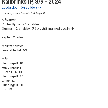
Källbrinks IP, 8/9 - 2024
Ladda album (+35 bilder) >>
Träningsmatch mot Huddinge IF
Målvakter:
Pontus Bjurling - 1:a halvlek.
Ousman - 2:a halvlek. (På provträning med oss. Nr 44)
kapten: Charles
resultat halvtid: 3-1
resultat fulltid: 4-3
mål:
Huddinge IF 10’
Huddinge IF 11’
Lucas H. A. 18’
Huddinge IF 27’
Emran 62’
Huddinge IF 80’
Luc ’89