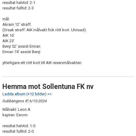
resultat halvtid: 2-1
resultat fulltid: 2-3
mål:
Akram 12’ straff.
(Orsak straff: AIK målvakt fick rött kort. Utvisad)
AIK 16’
AIK 23’
Benji 52’ assist Emran
Emran 74’ assist Benji
ytterligare ett rött kort till AIK reservmålvakten
Hemma mot Sollentuna FK nv
Ladda album (+12 bilder) >>
Gubbängens IP, 6/10-2024
Målvakt: Leon A
kapten: Esrom
resultat halvtid: 1-0
resultat fulltid: 2-0