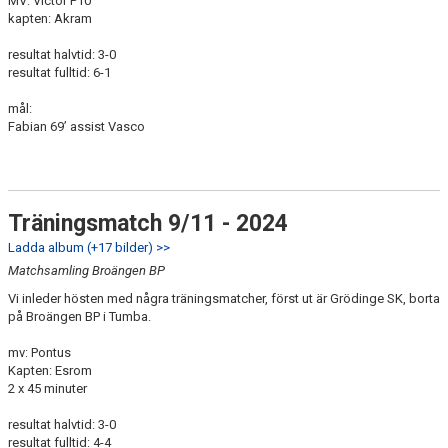
MV: Victor P10
kapten: Akram
resultat halvtid: 3-0
resultat fulltid: 6-1
mål:
Fabian 69’ assist Vasco
Träningsmatch 9/11 - 2024
Ladda album (+17 bilder) >>
Matchsamling Broängen BP
Vi inleder hösten med några träningsmatcher, först ut är Grödinge SK, borta
på Broängen BP i Tumba.
mv: Pontus
Kapten: Esrom
2 x 45 minuter
resultat halvtid: 3-0
resultat fulltid: 4-4