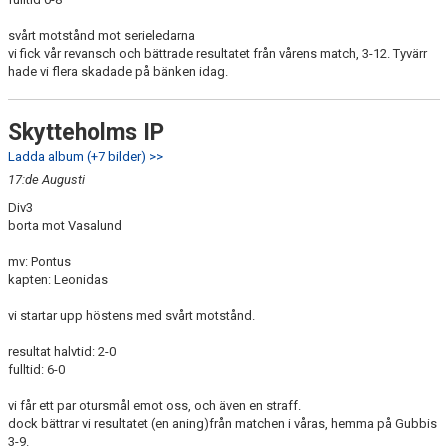
svårt motstånd mot serieledarna
vi fick vår revansch och bättrade resultatet från vårens match, 3-12. Tyvärr
hade vi flera skadade på bänken idag.
Skytteholms IP
Ladda album (+7 bilder) >>
17:de Augusti
Div3
borta mot Vasalund
mv: Pontus
kapten: Leonidas
vi startar upp höstens med svårt motstånd.
resultat halvtid: 2-0
fulltid: 6-0
vi får ett par otursmål emot oss, och även en straff.
dock bättrar vi resultatet (en aning)från matchen i våras, hemma på Gubbis
3-9.