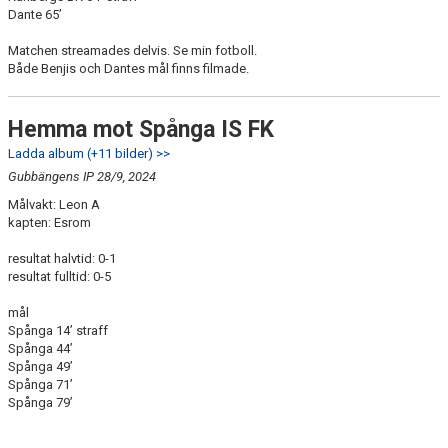
Dante 65’
Matchen streamades delvis. Se min fotboll.
Både Benjis och Dantes mål finns filmade.
Hemma mot Spånga IS FK
Ladda album (+11 bilder) >>
Gubbängens IP 28/9, 2024
Målvakt: Leon A
kapten: Esrom
resultat halvtid: 0-1
resultat fulltid: 0-5
mål
Spånga 14’ straff
Spånga 44’
Spånga 49’
Spånga 71’
Spånga 79’