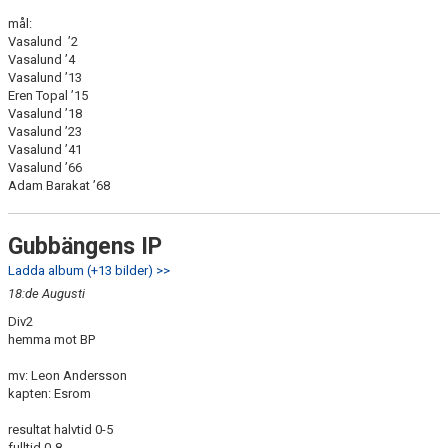
mål:
Vasalund ’2
Vasalund ’4
Vasalund ’13
Eren Topal ’15
Vasalund ’18
Vasalund ’23
Vasalund ’41
Vasalund ’66
Adam Barakat ’68
Gubbängens IP
Ladda album (+13 bilder) >>
18:de Augusti
Div2
hemma mot BP
mv: Leon Andersson
kapten: Esrom
resultat halvtid 0-5
fulltid 0-8