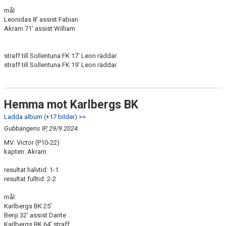
mål
Leonidas 8’ assist Fabian
Akram 71’ assist William
straff till Sollentuna FK 17’ Leon räddar.
straff till Sollentuna FK 19’ Leon räddar.
Hemma mot Karlbergs BK
Ladda album (+17 bilder) >>
Gubbängens IP, 29/9 2024
MV: Victor (P10-22)
kapten: Akram
resultat halvtid: 1-1
resultat fulltid: 2-2
mål:
Karlbergs BK 25’
Benji 32’ assist Dante
Karlbergs BK 64’ straff