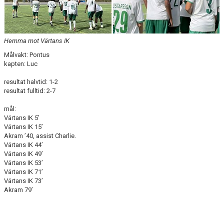
Hemma mot Värtans IK
Målvakt: Pontus
kapten: Luc
resultat halvtid: 1-2
resultat fulltid: 2-7
mål:
Värtans IK 5’
Värtans IK 15’
Akram ’40, assist Charlie.
Värtans IK 44’
Värtans IK 49’
Värtans IK 53’
Värtans IK 71’
Värtans IK 73’
Akram 79’