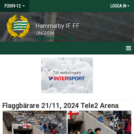
P2009-12
LOGGA IN
Hammarby IF FF
UNGDOM
Hammarby IF FF P09-12
HEM
NYHETER
KALENDER
MATCHER
Flaggbärare 21/11, 2024 Tele2 Arena
TRUPPEN
BILDGALLERI