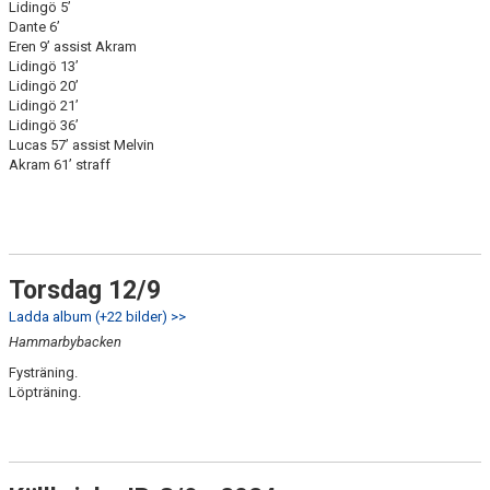
Lidingö 5’
Dante 6’
Eren 9’ assist Akram
Lidingö 13’
Lidingö 20’
Lidingö 21’
Lidingö 36’
Lucas 57’ assist Melvin
Akram 61’ straff
Torsdag 12/9
Ladda album (+22 bilder) >>
Hammarbybacken
Fysträning.
Löpträning.