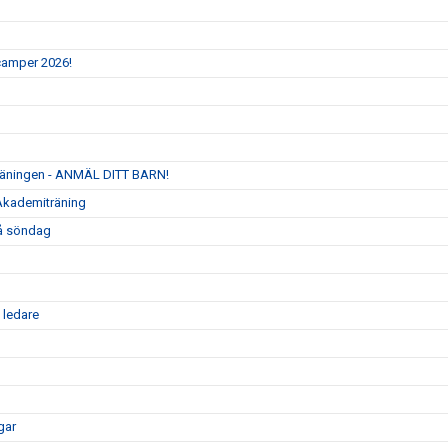
camper 2026!
träningen - ANMÄL DITT BARN!
 Akademiträning
på söndag
 ledare
gar