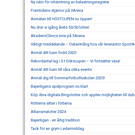
Ny rutin för inhämtning av belastningsregister
Framtidens stjärnor på 3Arena
Anmälan till HÖSTCUPEN nu öppen!
Nu drar vi igång årets 50/50 lotteri
AkademiClinics inne på 3Arena
Viktigt meddelande – Dataintrång hos vår leverantör SportA
Anmäl ditt barn född 2020
Rekordantal lag i S:t Erikscupen – Vi fortsätter växa!
Anmäl ditt barn till våra olika events
Anmäl dig till Sommarfotbollsskolan 2025!
Bajenligans spelprogram nu klart
Köp dina digitala Bingolotter och upplev möjligheten till dubb
Rötterna sitter i fötterna
Alliansmatcher 2024
Bajenligan - en årlig tradition
Tack för en grym Ledarmiddag