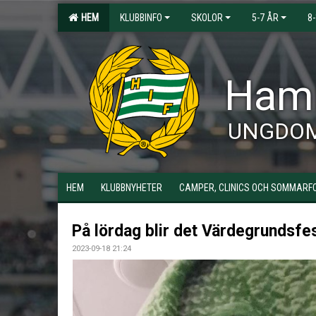
HEM
KLUBBINFO
SKOLOR
5-7 ÅR
8
Hamm
UNGDO
HEM
KLUBBNYHETER
CAMPER, CLINICS OCH SOMMARF
På lördag blir det Värdegrundsfe
2023-09-18 21:24