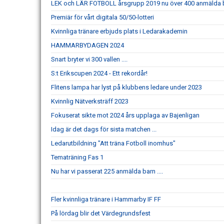
LEK och LÄR FOTBOLL årsgrupp 2019 nu över 400 anmälda 
Premiär för vårt digitala 50/50-lotteri
Kvinnliga tränare erbjuds plats i Ledarakademin
HAMMARBYDAGEN 2024
Snart bryter vi 300 vallen ....
S:t Erikscupen 2024 - Ett rekordår!
Flitens lampa har lyst på klubbens ledare under 2023
Kvinnlig Nätverksträff 2023
Fokuserat sikte mot 2024 års upplaga av Bajenligan
Idag är det dags för sista matchen ...
Ledarutbildning "Att träna Fotboll inomhus"
Tematräning Fas 1
Nu har vi passerat 225 anmälda barn ....
Fler kvinnliga tränare i Hammarby IF FF
På lördag blir det Värdegrundsfest