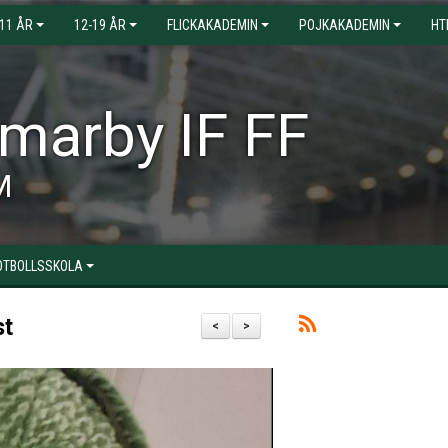
-11 ÅR
12-19 ÅR
FLICKAKADEMIN
POJKAKADEMIN
HT
arby IF FF
M
OTBOLLSSKOLA
st
<
>