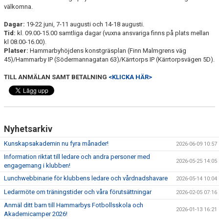
välkomna.
Dagar:
19-22 juni, 7-11 augusti och 14-18 augusti.
Tid:
kl. 09.00-15.00 samtliga dagar (vuxna ansvariga finns på plats mellan
kl 08.00-16.00).
Platser:
Hammarbyhöjdens konstgräsplan (Finn Malmgrens väg
45)/Hammarby IP (Södermannagatan 63)/Kärrtorps IP (Kärrtorpsvägen 5D).
TILL ANMÄLAN SAMT BETALNING
<KLICKA HÄR>
Nyhetsarkiv
Kunskapsakademin nu fyra månader!
2026-06-09 10:57
Information riktat till ledare och andra personer med
2026-05-25 14:05
engagemang i klubben!
Lunchwebbinarie för klubbens ledare och vårdnadshavare
2026-05-14 10:04
Ledarmöte om träningstider och våra förutsättningar
2026-02-05 07:16
Anmäl ditt barn till Hammarbys Fotbollsskola och
2026-01-13 16:21
Akademicamper 2026!