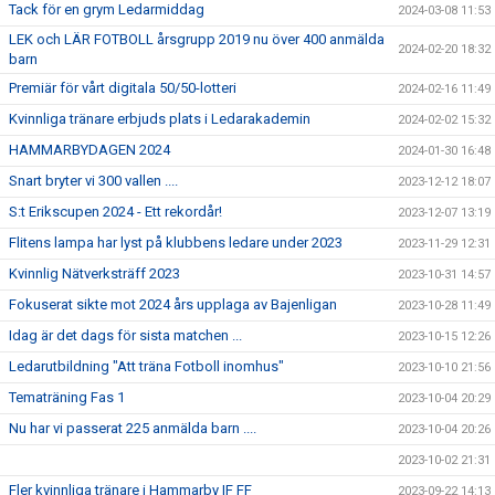
Tack för en grym Ledarmiddag
2024-03-08 11:53
LEK och LÄR FOTBOLL årsgrupp 2019 nu över 400 anmälda
2024-02-20 18:32
barn
Premiär för vårt digitala 50/50-lotteri
2024-02-16 11:49
Kvinnliga tränare erbjuds plats i Ledarakademin
2024-02-02 15:32
HAMMARBYDAGEN 2024
2024-01-30 16:48
Snart bryter vi 300 vallen ....
2023-12-12 18:07
S:t Erikscupen 2024 - Ett rekordår!
2023-12-07 13:19
Flitens lampa har lyst på klubbens ledare under 2023
2023-11-29 12:31
Kvinnlig Nätverksträff 2023
2023-10-31 14:57
Fokuserat sikte mot 2024 års upplaga av Bajenligan
2023-10-28 11:49
Idag är det dags för sista matchen ...
2023-10-15 12:26
Ledarutbildning "Att träna Fotboll inomhus"
2023-10-10 21:56
Tematräning Fas 1
2023-10-04 20:29
Nu har vi passerat 225 anmälda barn ....
2023-10-04 20:26
2023-10-02 21:31
Fler kvinnliga tränare i Hammarby IF FF
2023-09-22 14:13