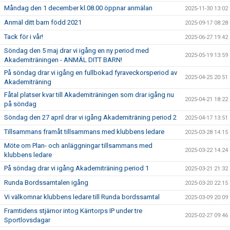
Måndag den 1 december kl.08.00 öppnar anmälan
2025-11-30 13:02
Anmäl ditt barn född 2021
2025-09-17 08:28
Tack för i vår!
2025-06-27 19:42
Söndag den 5 maj drar vi igång en ny period med
2025-05-19 13:59
Akademiträningen - ANMÄL DITT BARN!
På söndag drar vi igång en fullbokad fyraveckorsperiod av
2025-04-25 20:51
Akademiträning
Fåtal platser kvar till Akademiträningen som drar igång nu
2025-04-21 18:22
på söndag
Söndag den 27 april drar vi igång Akademiträning period 2
2025-04-17 13:51
Tillsammans framåt tillsammans med klubbens ledare
2025-03-28 14:15
Möte om Plan- och anläggningar tillsammans med
2025-03-22 14:24
klubbens ledare
På söndag drar vi igång Akademiträning period 1
2025-03-21 21:32
Runda Bordssamtalen igång
2025-03-20 22:15
Vi välkomnar klubbens ledare till Runda bordssamtal
2025-03-09 20:09
Framtidens stjärnor intog Kärrtorps IP under tre
2025-02-27 09:46
Sportlovsdagar