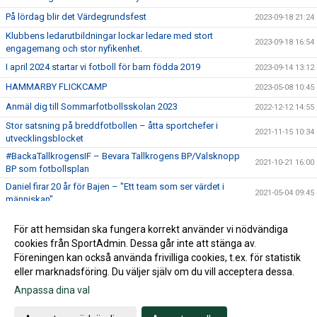
På lördag blir det Värdegrundsfest
2023-09-18 21:24
Klubbens ledarutbildningar lockar ledare med stort
2023-09-18 16:54
engagemang och stor nyfikenhet.
I april 2024 startar vi fotboll för barn födda 2019
2023-09-14 13:12
HAMMARBY FLICKCAMP
2023-05-08 10:45
Anmäl dig till Sommarfotbollsskolan 2023
2022-12-12 14:55
Stor satsning på breddfotbollen – åtta sportchefer i
2021-11-15 10:34
utvecklingsblocket
#BackaTallkrogensIF – Bevara Tallkrogens BP/Valsknopp
2021-10-21 16:00
BP som fotbollsplan
Daniel firar 20 år för Bajen – "Ett team som ser värdet i
2021-05-04 09:45
människan"
Utdrag ur belastningsregistret
2021-03-30 09:21
För att hemsidan ska fungera korrekt använder vi nödvändiga
Huski Chocolate blir huvudpartner för hela Hammarby
cookies från SportAdmin. Dessa går inte att stänga av.
2021-02-24 16:49
Fotboll
Föreningen kan också använda frivilliga cookies, t.ex. för statistik
eller marknadsföring. Du väljer själv om du vill acceptera dessa.
Anpassa dina val
Cookie-inställningar
Gå till Webbversion