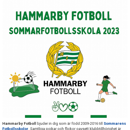
Hammarby Fotboll
bjuder in dig som är född 2009-2016 till
Sommarens
Fotbollsskolor
. Samtliga pojkar och flickor oavsett klubbtillhörighet är