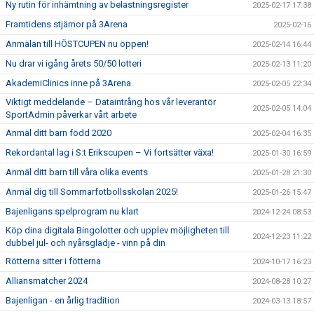
Ny rutin för inhämtning av belastningsregister
2025-02-17 17:38
Framtidens stjärnor på 3Arena
2025-02-16
Anmälan till HÖSTCUPEN nu öppen!
2025-02-14 16:44
Nu drar vi igång årets 50/50 lotteri
2025-02-13 11:20
AkademiClinics inne på 3Arena
2025-02-05 22:34
Viktigt meddelande – Dataintrång hos vår leverantör
2025-02-05 14:04
SportAdmin påverkar vårt arbete
Anmäl ditt barn född 2020
2025-02-04 16:35
Rekordantal lag i S:t Erikscupen – Vi fortsätter växa!
2025-01-30 16:59
Anmäl ditt barn till våra olika events
2025-01-28 21:30
Anmäl dig till Sommarfotbollsskolan 2025!
2025-01-26 15:47
Bajenligans spelprogram nu klart
2024-12-24 08:53
Köp dina digitala Bingolotter och upplev möjligheten till
2024-12-23 11:22
dubbel jul- och nyårsglädje - vinn på din
Rötterna sitter i fötterna
2024-10-17 16:23
Alliansmatcher 2024
2024-08-28 10:27
Bajenligan - en årlig tradition
2024-03-13 18:57