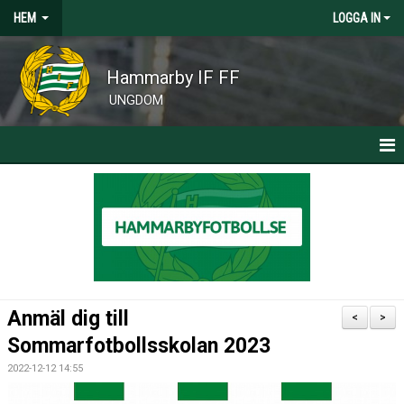
HEM
LOGGA IN
Hammarby IF FF
UNGDOM
HEM
KLUBBNYHETER
CAMPER, CLINICS OCH SOMMARFOTBOLLSSKOLA
Anmäl dig till
<
>
Sommarfotbollsskolan 2023
2022-12-12 14:55