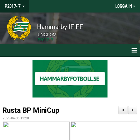
P2017- 7
LOGGA IN
Hammarby IF FF
UNGDOM
P2017- 7
HEM
NYHETER
KALENDER
MATCHER
Rusta BP MiniCup
<
>
TRUPPEN
2025-04-06 11:28
BILDGALLERI