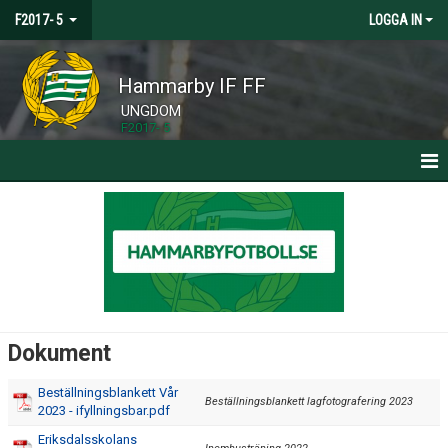
F2017- 5
LOGGA IN
Hammarby IF FF
UNGDOM
F2017- 5
HEM
NYHETER
KALENDER
MATCHER
Dokument
TRUPPEN
Beställningsblankett Vår
Beställningsblankett lagfotografering 2023
2023 - ifyllningsbar.pdf
BILDGALLERI
Eriksdalsskolans