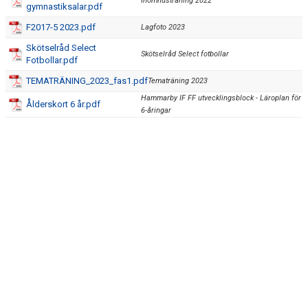
Inomhusträning 2022
gymnastiksalar.pdf
DOKUMENT
F2017-5 2023.pdf
Lagfoto 2023
KONTAKT
Skötselråd Select
Skötselråd Select fotbollar
Fotbollar.pdf
TEMATRÄNING_2023_fas1.pdf
Tematräning 2023
Hammarby IF FF utvecklingsblock - Läroplan för
Ålderskort 6 år.pdf
6-åringar