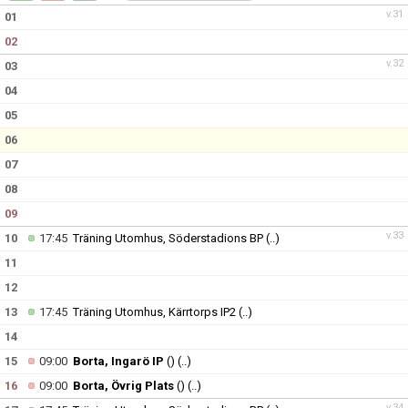
DOKUMENT
v.31
01
02
KONTAKT
v.32
03
04
05
06
07
08
09
v.33
10
17:45
Träning Utomhus, Söderstadions BP
(..)
11
12
13
17:45
Träning Utomhus, Kärrtorps IP2
(..)
14
15
09:00
Borta, Ingarö IP
()
(..)
16
09:00
Borta, Övrig Plats
()
(..)
v.34