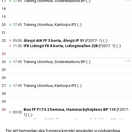
17
17:45
Träning Utomhus, Söderstadions BP
(..)
18
19
20
17:45
Träning Utomhus, Kärrtorps IP2
(..)
21
22
09:00
Älvsjö AIK FF 3 borta, Älvsjö IP 51
(F2017- 1)
(..)
11:00
IFK Lidingö FK 8 borta, Lidingövallen 228
(F2017- 1)
(..)
23
v.35
24
17:45
Träning Utomhus, Söderstadions BP
(..)
25
26
27
17:45
Träning Utomhus, Kärrtorps IP2
(..)
28
29
30
Boo FF F17:5 2 hemma, Hammarbyhöjdens BP 115
(F2017-
09:00
1)
(..)
Hanvikens SK Röd hemma, Hammarbyhöjdens BP 116
10:00
(F2017- 1)
(..)
För att hemsidan ska fungera korrekt använder vi nödvändiga