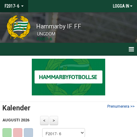
F2017- 6
LOGGA IN
Hammarby IF FF
UNGDOM
F2017- 6
HEM
NYHETER
KALENDER
MATCHER
Kalender
Prenumerera >>
TRUPPEN
AUGUSTI 2026
BILDGALLERI