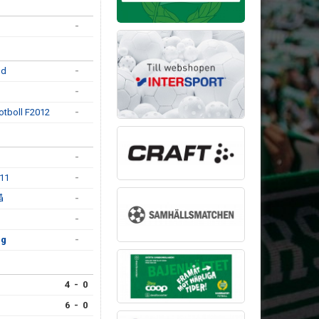
-
öd
-
-
otboll F2012
-
-
11
-
å
-
-
ng
-
4 - 0
6 - 0