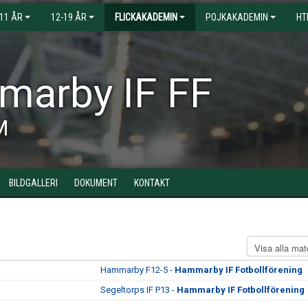
-11 ÅR
12-19 ÅR
FLICKAKADEMIN
POJKAKADEMIN
HT
arby IF FF
M
BILDGALLERI
DOKUMENT
KONTAKT
Hammarby F12-5 -
Hammarby IF Fotbollförening
Segeltorps IF P13 -
Hammarby IF Fotbollförening