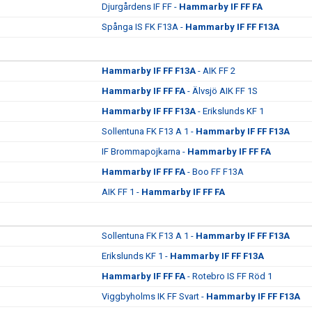
Djurgårdens IF FF -
Hammarby IF FF FA
Spånga IS FK F13A -
Hammarby IF FF F13A
Hammarby IF FF F13A
- AIK FF 2
Hammarby IF FF FA
- Älvsjö AIK FF 1S
Hammarby IF FF F13A
- Erikslunds KF 1
Sollentuna FK F13 A 1 -
Hammarby IF FF F13A
IF Brommapojkarna -
Hammarby IF FF FA
Hammarby IF FF FA
- Boo FF F13A
AIK FF 1 -
Hammarby IF FF FA
Sollentuna FK F13 A 1 -
Hammarby IF FF F13A
Erikslunds KF 1 -
Hammarby IF FF F13A
Hammarby IF FF FA
- Rotebro IS FF Röd 1
Viggbyholms IK FF Svart -
Hammarby IF FF F13A