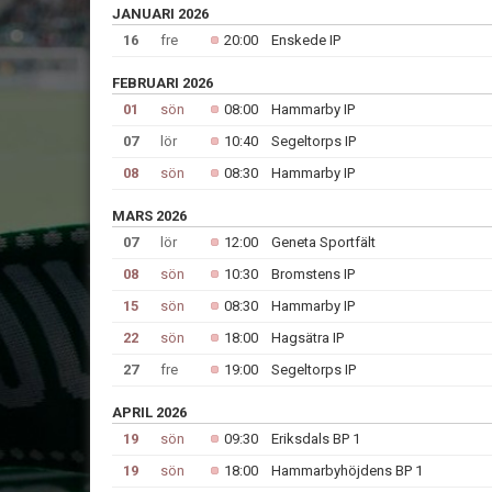
JANUARI 2026
16
fre
20:00
Enskede IP
FEBRUARI 2026
01
sön
08:00
Hammarby IP
07
lör
10:40
Segeltorps IP
08
sön
08:30
Hammarby IP
MARS 2026
07
lör
12:00
Geneta Sportfält
08
sön
10:30
Bromstens IP
15
sön
08:30
Hammarby IP
22
sön
18:00
Hagsätra IP
27
fre
19:00
Segeltorps IP
APRIL 2026
19
sön
09:30
Eriksdals BP 1
19
sön
18:00
Hammarbyhöjdens BP 1