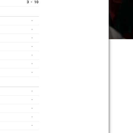
3 - 10
-
-
-
-
-
-
-
-
-
-
-
-