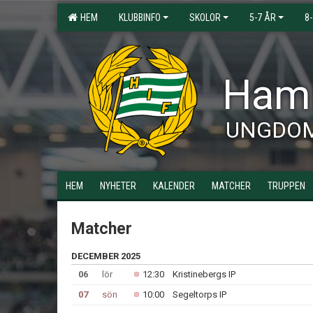
HEM
KLUBBINFO
SKOLOR
5-7 ÅR
8
Hamm
UNGDO
HEM
NYHETER
KALENDER
MATCHER
TRUPPEN
Matcher
DECEMBER 2025
06
lör
12:30
Kristinebergs IP
07
sön
10:00
Segeltorps IP