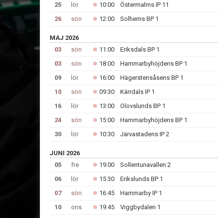
25
lör
10:00
Östermalms IP 11
26
sön
12:00
Solhems BP 1
MAJ 2026
03
sön
11:00
Eriksdals BP 1
03
sön
18:00
Hammarbyhöjdens BP 1
09
lör
16:00
Hägerstensåsens BP 1
10
sön
09:30
Kärrdals IP 1
16
lör
13:00
Olovslunds BP 1
24
sön
15:00
Hammarbyhöjdens BP 1
30
lör
10:30
Järvastadens IP 2
JUNI 2026
05
fre
19:00
Sollentunavallen 2
06
lör
15:30
Erikslunds BP 1
07
sön
16:45
Hammarby IP 1
10
ons
19:45
Viggbydalen 1