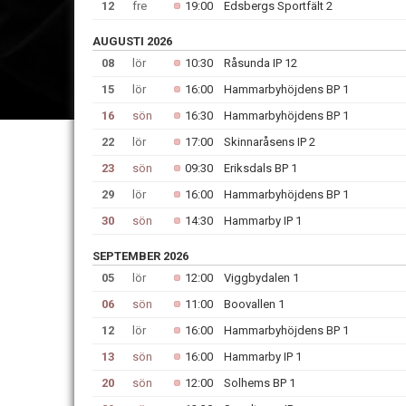
12
fre
19:00
Edsbergs Sportfält 2
AUGUSTI 2026
08
lör
10:30
Råsunda IP 12
15
lör
16:00
Hammarbyhöjdens BP 1
16
sön
16:30
Hammarbyhöjdens BP 1
22
lör
17:00
Skinnaråsens IP 2
23
sön
09:30
Eriksdals BP 1
29
lör
16:00
Hammarbyhöjdens BP 1
30
sön
14:30
Hammarby IP 1
SEPTEMBER 2026
05
lör
12:00
Viggbydalen 1
06
sön
11:00
Boovallen 1
12
lör
16:00
Hammarbyhöjdens BP 1
13
sön
16:00
Hammarby IP 1
20
sön
12:00
Solhems BP 1