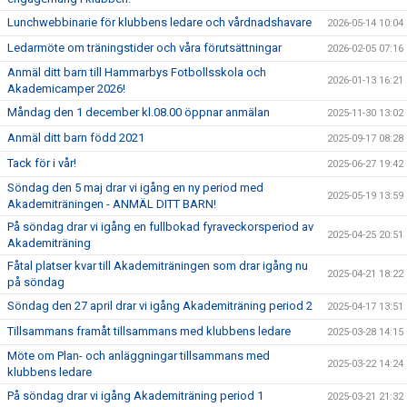
Lunchwebbinarie för klubbens ledare och vårdnadshavare
2026-05-14 10:04
Ledarmöte om träningstider och våra förutsättningar
2026-02-05 07:16
Anmäl ditt barn till Hammarbys Fotbollsskola och
2026-01-13 16:21
Akademicamper 2026!
Måndag den 1 december kl.08.00 öppnar anmälan
2025-11-30 13:02
Anmäl ditt barn född 2021
2025-09-17 08:28
Tack för i vår!
2025-06-27 19:42
Söndag den 5 maj drar vi igång en ny period med
2025-05-19 13:59
Akademiträningen - ANMÄL DITT BARN!
På söndag drar vi igång en fullbokad fyraveckorsperiod av
2025-04-25 20:51
Akademiträning
Fåtal platser kvar till Akademiträningen som drar igång nu
2025-04-21 18:22
på söndag
Söndag den 27 april drar vi igång Akademiträning period 2
2025-04-17 13:51
Tillsammans framåt tillsammans med klubbens ledare
2025-03-28 14:15
Möte om Plan- och anläggningar tillsammans med
2025-03-22 14:24
klubbens ledare
På söndag drar vi igång Akademiträning period 1
2025-03-21 21:32