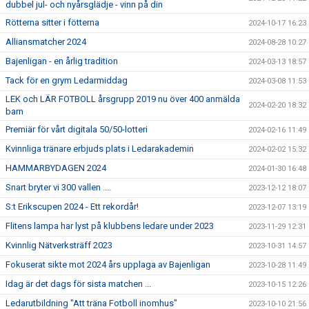
dubbel jul- och nyårsglädje - vinn på din
Rötterna sitter i fötterna
2024-10-17 16:23
Alliansmatcher 2024
2024-08-28 10:27
Bajenligan - en årlig tradition
2024-03-13 18:57
Tack för en grym Ledarmiddag
2024-03-08 11:53
LEK och LÄR FOTBOLL årsgrupp 2019 nu över 400 anmälda
2024-02-20 18:32
barn
Premiär för vårt digitala 50/50-lotteri
2024-02-16 11:49
Kvinnliga tränare erbjuds plats i Ledarakademin
2024-02-02 15:32
HAMMARBYDAGEN 2024
2024-01-30 16:48
Snart bryter vi 300 vallen ....
2023-12-12 18:07
S:t Erikscupen 2024 - Ett rekordår!
2023-12-07 13:19
Flitens lampa har lyst på klubbens ledare under 2023
2023-11-29 12:31
Kvinnlig Nätverksträff 2023
2023-10-31 14:57
Fokuserat sikte mot 2024 års upplaga av Bajenligan
2023-10-28 11:49
Idag är det dags för sista matchen ...
2023-10-15 12:26
Ledarutbildning "Att träna Fotboll inomhus"
2023-10-10 21:56