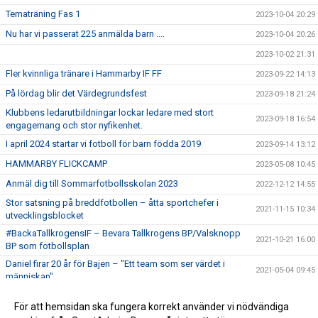
Tematräning Fas 1
2023-10-04 20:29
Nu har vi passerat 225 anmälda barn ....
2023-10-04 20:26
2023-10-02 21:31
Fler kvinnliga tränare i Hammarby IF FF
2023-09-22 14:13
På lördag blir det Värdegrundsfest
2023-09-18 21:24
Klubbens ledarutbildningar lockar ledare med stort
2023-09-18 16:54
engagemang och stor nyfikenhet.
I april 2024 startar vi fotboll för barn födda 2019
2023-09-14 13:12
HAMMARBY FLICKCAMP
2023-05-08 10:45
Anmäl dig till Sommarfotbollsskolan 2023
2022-12-12 14:55
Stor satsning på breddfotbollen – åtta sportchefer i
2021-11-15 10:34
utvecklingsblocket
#BackaTallkrogensIF – Bevara Tallkrogens BP/Valsknopp
2021-10-21 16:00
BP som fotbollsplan
Daniel firar 20 år för Bajen – "Ett team som ser värdet i
2021-05-04 09:45
människan"
Utdrag ur belastningsregistret
2021-03-30 09:21
För att hemsidan ska fungera korrekt använder vi nödvändiga
Huski Chocolate blir huvudpartner för hela Hammarby