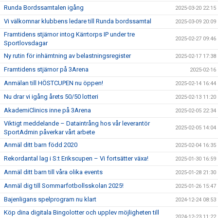
Runda Bordssamtalen igång
2025-03-20 22:15
Vi välkomnar klubbens ledare till Runda bordssamtal
2025-03-09 20:09
Framtidens stjärnor intog Kärrtorps IP under tre
2025-02-27 09:46
Sportlovsdagar
Ny rutin för inhämtning av belastningsregister
2025-02-17 17:38
Framtidens stjärnor på 3Arena
2025-02-16
Anmälan till HÖSTCUPEN nu öppen!
2025-02-14 16:44
Nu drar vi igång årets 50/50 lotteri
2025-02-13 11:20
AkademiClinics inne på 3Arena
2025-02-05 22:34
Viktigt meddelande – Dataintrång hos vår leverantör
2025-02-05 14:04
SportAdmin påverkar vårt arbete
Anmäl ditt barn född 2020
2025-02-04 16:35
Rekordantal lag i S:t Erikscupen – Vi fortsätter växa!
2025-01-30 16:59
Anmäl ditt barn till våra olika events
2025-01-28 21:30
Anmäl dig till Sommarfotbollsskolan 2025!
2025-01-26 15:47
Bajenligans spelprogram nu klart
2024-12-24 08:53
Köp dina digitala Bingolotter och upplev möjligheten till
2024-12-23 11:22