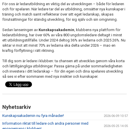
För oss är ledarutbildning en viktig del av utvecklingen – både för ledaren
och för spelaren. När ledare tar del av utbildning, omsätter nya kunskaper i
träning och match samt reflekterar över sitt eget ledarskap, skapas
förutsättningar för ständig utveckling, för sig själv och sin omgivning.
Sedan lanseringen av
Kunskapsakademin
, klubbens nya plattform för
ledarutbildning, har över 60% av våra 800 ungdomsledare deltagit i minst
ett utbildningstillfälle. Under 2024 deltog 36% av ledarna och 2025 26%. Nu
siktar vi mot att minst 70% av ledarna ska delta under 2026 – mao en
kraftig förflyttning i rätt riktning.
Till dig som är ledare i klubben: ta chansen att utvecklas genom våra korta
och lättillgängliga utbildningar. Passa gärna på under sommarledigheten
och investera i ditt ledarskap – för din egen och dina spelares utveckling
så ses vi efter sommaren med nya insikter och kunskaper.
Nyhetsarkiv
Kunskapsakademin nu fyra månader!
2026-06-09 10:57
Information riktat till ledare och andra personer med
2026-05-25 14:05
engagemang i klubben!