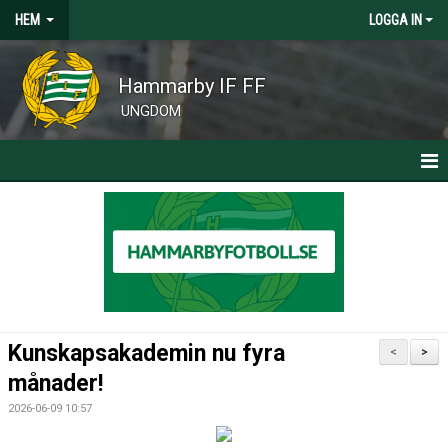
HEM
LOGGA IN
Hammarby IF FF
UNGDOM
HEM
KLUBBNYHETER
CAMPER, CLINICS OCH SOMMARFOTBOLLSSKOLA
Kunskapsakademin nu fyra
<
>
månader!
2026-06-09 10:57