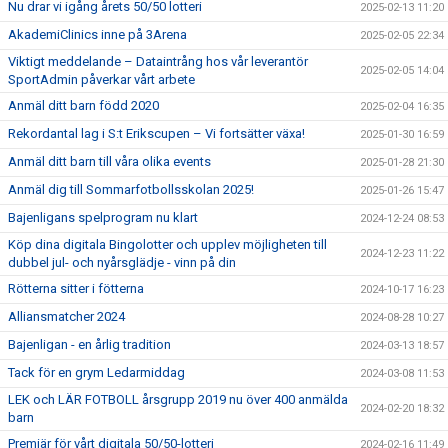
Nu drar vi igång årets 50/50 lotteri
2025-02-13 11:20
AkademiClinics inne på 3Arena
2025-02-05 22:34
Viktigt meddelande – Dataintrång hos vår leverantör
2025-02-05 14:04
SportAdmin påverkar vårt arbete
Anmäl ditt barn född 2020
2025-02-04 16:35
Rekordantal lag i S:t Erikscupen – Vi fortsätter växa!
2025-01-30 16:59
Anmäl ditt barn till våra olika events
2025-01-28 21:30
Anmäl dig till Sommarfotbollsskolan 2025!
2025-01-26 15:47
Bajenligans spelprogram nu klart
2024-12-24 08:53
Köp dina digitala Bingolotter och upplev möjligheten till
2024-12-23 11:22
dubbel jul- och nyårsglädje - vinn på din
Rötterna sitter i fötterna
2024-10-17 16:23
Alliansmatcher 2024
2024-08-28 10:27
Bajenligan - en årlig tradition
2024-03-13 18:57
Tack för en grym Ledarmiddag
2024-03-08 11:53
LEK och LÄR FOTBOLL årsgrupp 2019 nu över 400 anmälda
2024-02-20 18:32
barn
Premiär för vårt digitala 50/50-lotteri
2024-02-16 11:49