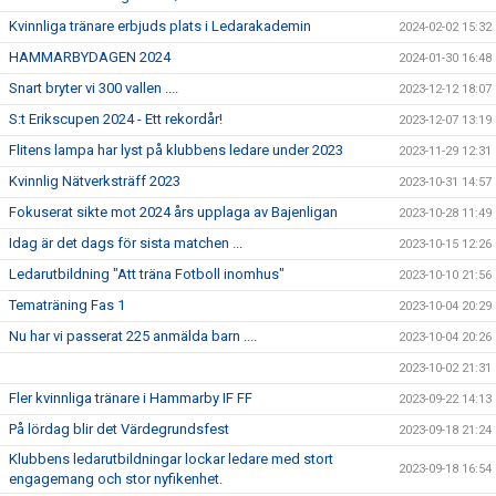
Kvinnliga tränare erbjuds plats i Ledarakademin
2024-02-02 15:32
HAMMARBYDAGEN 2024
2024-01-30 16:48
Snart bryter vi 300 vallen ....
2023-12-12 18:07
S:t Erikscupen 2024 - Ett rekordår!
2023-12-07 13:19
Flitens lampa har lyst på klubbens ledare under 2023
2023-11-29 12:31
Kvinnlig Nätverksträff 2023
2023-10-31 14:57
Fokuserat sikte mot 2024 års upplaga av Bajenligan
2023-10-28 11:49
Idag är det dags för sista matchen ...
2023-10-15 12:26
Ledarutbildning "Att träna Fotboll inomhus"
2023-10-10 21:56
Tematräning Fas 1
2023-10-04 20:29
Nu har vi passerat 225 anmälda barn ....
2023-10-04 20:26
2023-10-02 21:31
Fler kvinnliga tränare i Hammarby IF FF
2023-09-22 14:13
På lördag blir det Värdegrundsfest
2023-09-18 21:24
Klubbens ledarutbildningar lockar ledare med stort
2023-09-18 16:54
engagemang och stor nyfikenhet.