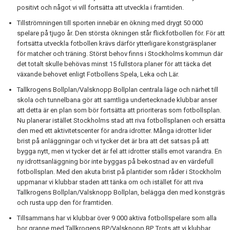
positivt och något vi vill fortsätta att utveckla i framtiden.
Tillströmningen till sporten innebär en ökning med drygt 50 000
spelare på tjugo år. Den största ökningen står flickfotbollen för. För att
fortsätta utveckla fotbollen krävs därför ytterligare konstgräsplaner
för matcher och träning. Störst behov finns i Stockholms kommun där
det totalt skulle behövas minst 15 fullstora planer för att täcka det
växande behovet enligt Fotbollens Spela, Leka och Lär.
Tallkrogens Bollplan/Valsknopp Bollplan centrala läge och närhet till
skola och tunnelbana gör att samtliga undertecknade klubbar anser
att detta är en plan som bör fortsätta att prioriteras som fotbollsplan.
Nu planerar istället Stockholms stad att riva fotbollsplanen och ersätta
den med ett aktivitetscenter för andra idrotter. Många idrotter lider
brist på anläggningar och vi tycker det är bra att det satsas på att
bygga nytt, men vi tycker det är fel att idrotter ställs emot varandra. En
ny idrottsanläggning bör inte byggas på bekostnad av en värdefull
fotbollsplan. Med den akuta brist på plantider som råder i Stockholm
uppmanar vi klubbar staden att tänka om och istället för att riva
Tallkrogens Bollplan/Valsknopp Bollplan, belägga den med konstgräs
och rusta upp den för framtiden.
Tillsammans har vi klubbar över 9 000 aktiva fotbollspelare som alla
bor granne med Tallkrogens BP/Valsknopp BP. Trots att vi klubbar