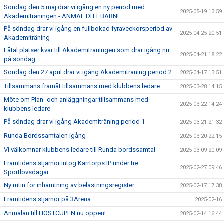
Söndag den 5 maj drar vi igång en ny period med
2025-05-19 13:59
Akademiträningen - ANMÄL DITT BARN!
På söndag drar vi igång en fullbokad fyraveckorsperiod av
2025-04-25 20:51
Akademiträning
Fåtal platser kvar till Akademiträningen som drar igång nu
2025-04-21 18:22
på söndag
Söndag den 27 april drar vi igång Akademiträning period 2
2025-04-17 13:51
Tillsammans framåt tillsammans med klubbens ledare
2025-03-28 14:15
Möte om Plan- och anläggningar tillsammans med
2025-03-22 14:24
klubbens ledare
På söndag drar vi igång Akademiträning period 1
2025-03-21 21:32
Runda Bordssamtalen igång
2025-03-20 22:15
Vi välkomnar klubbens ledare till Runda bordssamtal
2025-03-09 20:09
Framtidens stjärnor intog Kärrtorps IP under tre
2025-02-27 09:46
Sportlovsdagar
Ny rutin för inhämtning av belastningsregister
2025-02-17 17:38
Framtidens stjärnor på 3Arena
2025-02-16
Anmälan till HÖSTCUPEN nu öppen!
2025-02-14 16:44