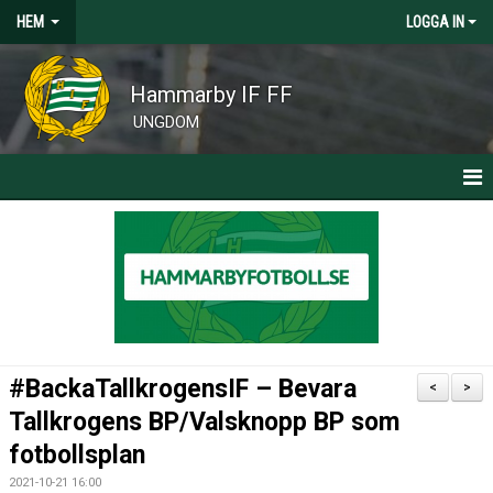
HEM
LOGGA IN
Hammarby IF FF
UNGDOM
HEM
KLUBBNYHETER
CAMPER, CLINICS OCH SOMMARFOTBOLLSSKOLA
#BackaTallkrogensIF – Bevara
<
>
Tallkrogens BP/Valsknopp BP som
fotbollsplan
2021-10-21 16:00