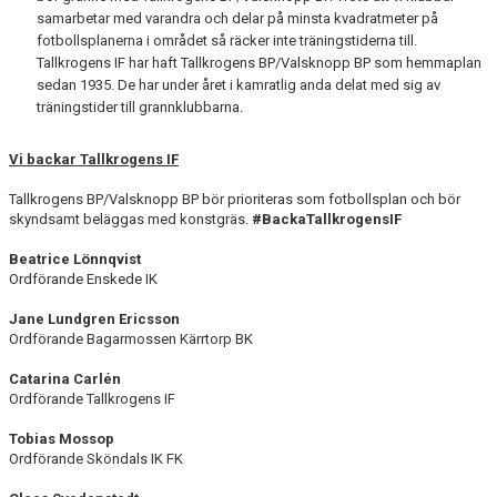
samarbetar med varandra och delar på minsta kvadratmeter på
fotbollsplanerna i området så räcker inte träningstiderna till.
Tallkrogens IF har haft Tallkrogens BP/Valsknopp BP som hemmaplan
sedan 1935. De har under året i kamratlig anda delat med sig av
träningstider till grannklubbarna.
Vi backar Tallkrogens IF
Tallkrogens BP/Valsknopp BP bör prioriteras som fotbollsplan och bör
skyndsamt beläggas med konstgräs.
#BackaTallkrogensIF
Beatrice Lönnqvist
Ordförande Enskede IK
Jane Lundgren Ericsson
Ordförande Bagarmossen Kärrtorp BK
Catarina Carlén
Ordförande Tallkrogens IF
Tobias Mossop
Ordförande Sköndals IK FK