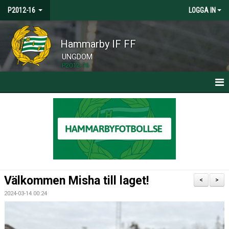
P2012-16
LOGGA IN
Hammarby IF FF
UNGDOM
P2012-16
HEM
NYHETER
MATCHER
BILDGALLERI
Välkommen Misha till laget!
<
>
DOKUMENT
2024-03-14 00:24
KONTAKT