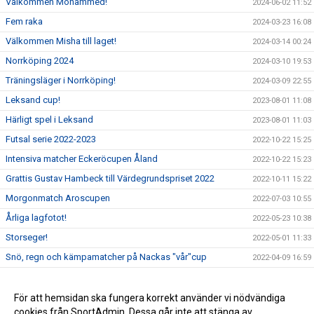
Välkommen Mohammed!
2024-06-02 11:52
Fem raka
2024-03-23 16:08
Välkommen Misha till laget!
2024-03-14 00:24
Norrköping 2024
2024-03-10 19:53
Träningsläger i Norrköping!
2024-03-09 22:55
Leksand cup!
2023-08-01 11:08
Härligt spel i Leksand
2023-08-01 11:03
Futsal serie 2022-2023
2022-10-22 15:25
Intensiva matcher Eckeröcupen Åland
2022-10-22 15:23
Grattis Gustav Hambeck till Värdegrundspriset 2022
2022-10-11 15:22
Morgonmatch Aroscupen
2022-07-03 10:55
Årliga lagfotot!
2022-05-23 10:38
Storseger!
2022-05-01 11:33
Snö, regn och kämpamatcher på Nackas "vår"cup
2022-04-09 16:59
Välkommen Adam!
2022-02-04 20:19
För att hemsidan ska fungera korrekt använder vi nödvändiga
2021-12-13 21:47
cookies från SportAdmin. Dessa går inte att stänga av.