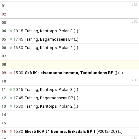
KALENDER
v.31
01
02
TRUPPPEN
v.32
03
04
20:15
Träning, Kärrtorps IP plan 3
(..)
05
17:45
Träning, Bagarmossens BP
(..)
06
16:30
Träning, Kärrtorps IP plan 2
(..)
07
08
09
15:00
Skå IK - elvamanna hemma, Tantolundens BP
()
(..)
v.33
10
11
20:15
Träning, Kärrtorps IP plan 3
(..)
12
17:45
Träning, Bagarmossens BP
(..)
13
16:30
Träning, Kärrtorps IP plan 2
(..)
14
15
16
15:30
Ekerö IK Vit 1 hemma, Eriksdals BP 1
(P2012- 2C)
(..)
v.34