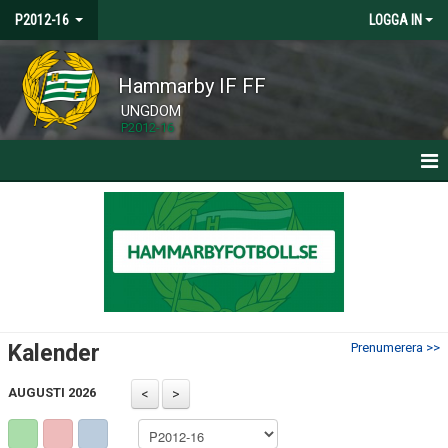
P2012-16
LOGGA IN
Hammarby IF FF
UNGDOM
P2012-16
HEM
NYHETER
MATCHER
BILDGALLERI
Kalender
Prenumerera >>
DOKUMENT
AUGUSTI 2026
KONTAKT