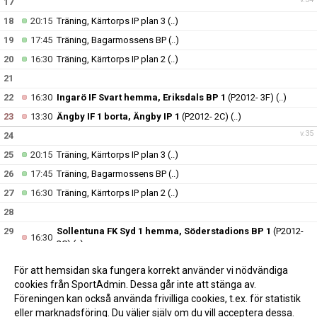
17
18
20:15
Träning, Kärrtorps IP plan 3
(..)
19
17:45
Träning, Bagarmossens BP
(..)
20
16:30
Träning, Kärrtorps IP plan 2
(..)
21
22
16:30
Ingarö IF Svart hemma, Eriksdals BP 1
(P2012- 3F)
(..)
23
13:30
Ängby IF 1 borta, Ängby IP 1
(P2012- 2C)
(..)
v.35
24
25
20:15
Träning, Kärrtorps IP plan 3
(..)
26
17:45
Träning, Bagarmossens BP
(..)
27
16:30
Träning, Kärrtorps IP plan 2
(..)
28
29
Sollentuna FK Syd 1 hemma, Söderstadions BP 1
(P2012-
16:30
2C)
(..)
30
10:30
Boo FF 2 2 borta, Orminge BP 1
(P2012- 3F)
(..)
För att hemsidan ska fungera korrekt använder vi nödvändiga
v.36
31
cookies från SportAdmin. Dessa går inte att stänga av.
Föreningen kan också använda frivilliga cookies, t.ex. för statistik
eller marknadsföring. Du väljer själv om du vill acceptera dessa.