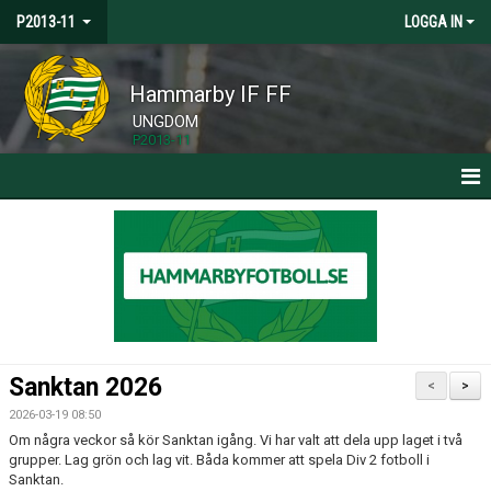
P2013-11
LOGGA IN
Hammarby IF FF
UNGDOM
P2013-11
HEM
NYHETER
KALENDER
MATCHER
Sanktan 2026
<
>
TRUPPEN
2026-03-19 08:50
Om några veckor så kör Sanktan igång. Vi har valt att dela upp laget i två
BILDGALLERI
grupper. Lag grön och lag vit. Båda kommer att spela Div 2 fotboll i
Sanktan.