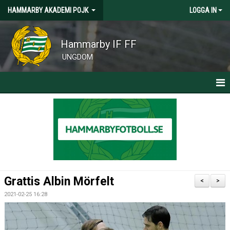
HAMMARBY AKADEMI POJK
LOGGA IN
Hammarby IF FF
UNGDOM
HEM
NYHETER
MATRIALANSVARIG SÖKES
Grattis Albin Mörfelt
<
>
2021-02-25 16:28