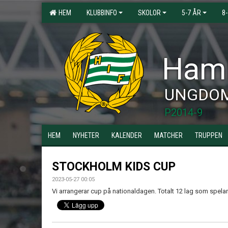
HEM
KLUBBINFO
SKOLOR
5-7 ÅR
8
Hamm
UNGDO
P2014-9
HEM
NYHETER
KALENDER
MATCHER
TRUPPEN
STOCKHOLM KIDS CUP
2023-05-27 00:05
Vi arrangerar cup på nationaldagen. Totalt 12 lag som spelar