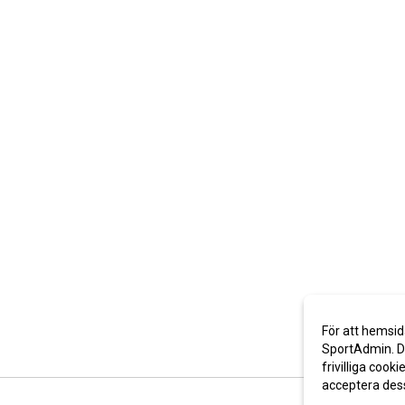
För att hemsid
SportAdmin. De
frivilliga cooki
acceptera des