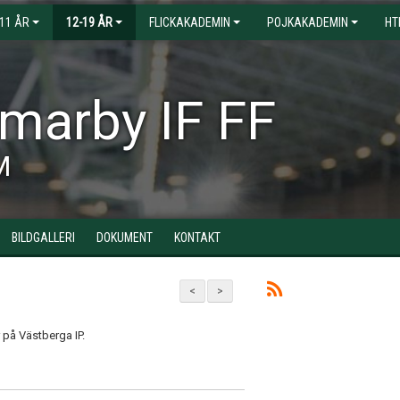
-11 ÅR
12-19 ÅR
FLICKAKADEMIN
POJKAKADEMIN
HT
arby IF FF
M
BILDGALLERI
DOKUMENT
KONTAKT
<
>
 på Västberga IP.