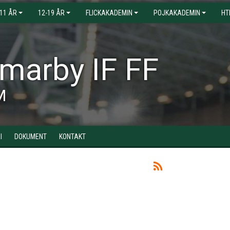
-11 ÅR
12-19 ÅR
FLICKAKADEMIN
POJKAKADEMIN
HT
arby IF FF
M
I
DOKUMENT
KONTAKT