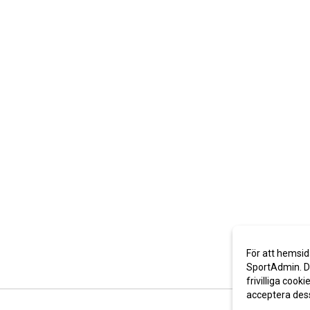
För att hemsid
SportAdmin. De
frivilliga cooki
acceptera des