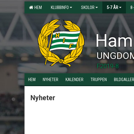
HEM
KLUBBINFO
SKOLOR
5-7 ÅR
8
Hamm
UNGDO
F2019-8
HEM
NYHETER
KALENDER
TRUPPEN
BILDGALLER
Nyheter