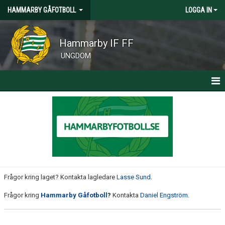
HAMMARBY GÅFOTBOLL
LOGGA IN
Hammarby IF FF
UNGDOM
HEM
NYHETER
KALENDER
BILDER
Frågor kring laget? Kontakta lagledare
Lasse Sund
.
KONTAKT
Frågor kring
Hammarby Gåfotboll
?
Kontakta
Daniel Engström
.