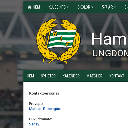
HEM
KLUBBINFO
SKOLOR
5-7 ÅR
8
Hamm
UNGDO
HEM
NYHETER
KALENDER
MATCHER
KONTAKT
Kontaktpersoner
Provspel:
Mathias Rosengård
Huvudtränare:
Senay