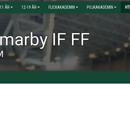
-11 ÅR
12-19 ÅR
FLICKAKADEMIN
POJKAKADEMIN
HT
arby IF FF
M