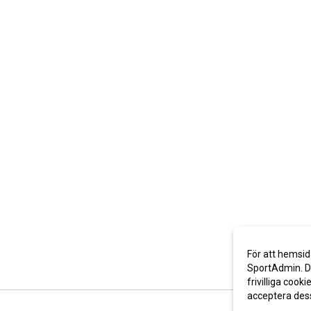
För att hemsid
SportAdmin. De
frivilliga cooki
acceptera des