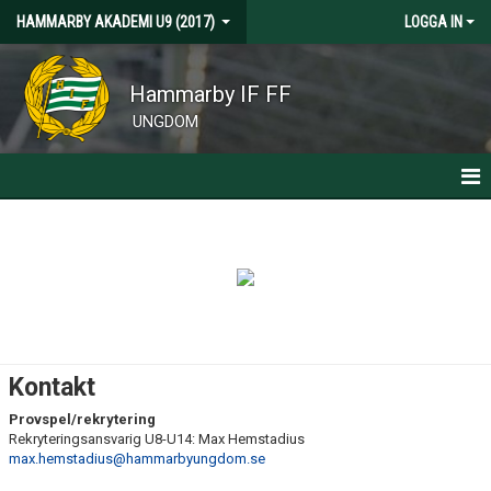
HAMMARBY AKADEMI U9 (2017)
LOGGA IN
Hammarby IF FF
UNGDOM
HEM
KALENDER
MATCHER
KONTAKT
Kontakt
Provspel/rekrytering
Rekryteringsansvarig U8-U14: Max Hemstadius
max.hemstadius@hammarbyungdom.se