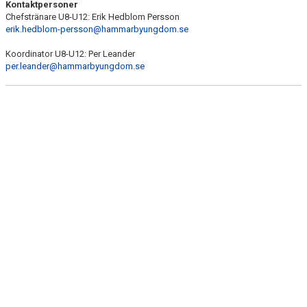
Kontaktpersoner
Chefstränare U8-U12: Erik Hedblom Persson
erik.hedblom-persson@hammarbyungdom.se
Koordinator U8-U12: Per Leander
per.leander@hammarbyungdom.se