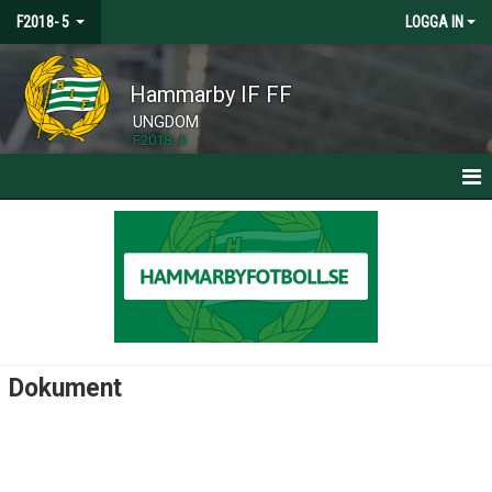
F2018- 5
LOGGA IN
Hammarby IF FF
UNGDOM
F2018- 5
HEM
NYHETER
KALENDER
MATCHER
Dokument
TRUPPEN
BILDGALLERI