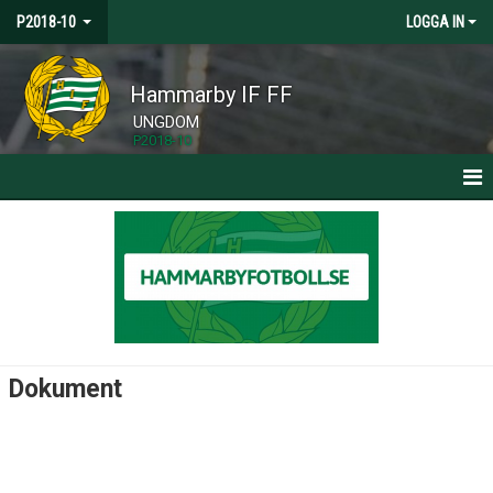
P2018-10
LOGGA IN
Hammarby IF FF
UNGDOM
P2018-10
HEM
NYHETER
KALENDER
MATCHER
Dokument
TRUPPEN
BILDGALLERI