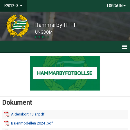
F2012- 3
LOGGA IN
Hammarby IF FF
UNGDOM
F2012- 3
HEM
TRUPPEN
KALENDER
MATCHER
Dokument
DOKUMENT
Alderskort 13 ar.pdf
BÖRJA SPELA I HAMMARBY
Bajenmodellen 2024 .pdf