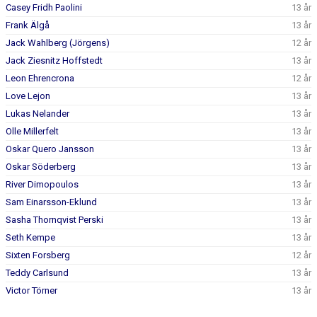
Casey Fridh Paolini
13 år
Frank Älgå
13 år
Jack Wahlberg (Jörgens)
12 år
Jack Ziesnitz Hoffstedt
13 år
Leon Ehrencrona
12 år
Love Lejon
13 år
Lukas Nelander
13 år
Olle Millerfelt
13 år
Oskar Quero Jansson
13 år
Oskar Söderberg
13 år
River Dimopoulos
13 år
Sam Einarsson-Eklund
13 år
Sasha Thornqvist Perski
13 år
Seth Kempe
13 år
Sixten Forsberg
12 år
Teddy Carlsund
13 år
Victor Törner
13 år