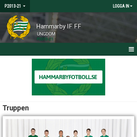
P2013-21
LOGGA IN
Hammarby IF FF
UNGDOM
P2013-21
HEM
NYHETER
KALENDER
MATCHER
Truppen
TRUPPEN
BILDGALLERI