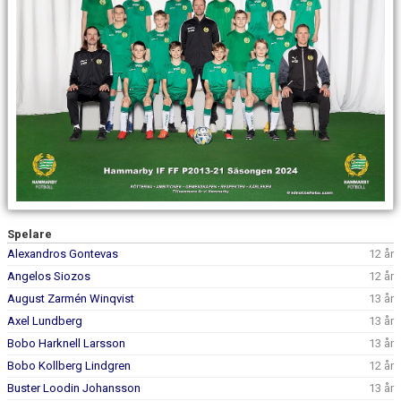
DOKUMENT
KONTAKT
Spelare
Alexandros Gontevas
12 år
Angelos Siozos
12 år
August Zarmén Winqvist
13 år
Axel Lundberg
13 år
Bobo Harknell Larsson
13 år
Bobo Kollberg Lindgren
12 år
Buster Loodin Johansson
13 år