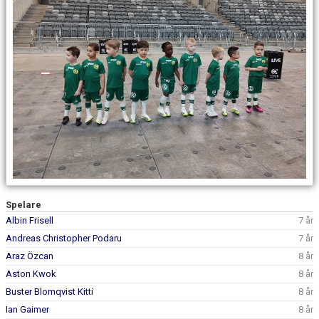
DOKUMENT
KONTAKT
Spelare
Albin Frisell
7 år
Andreas Christopher Podaru
7 år
Araz Özcan
8 år
Aston Kwok
8 år
Buster Blomqvist Kitti
8 år
Ian Gaimer
8 år