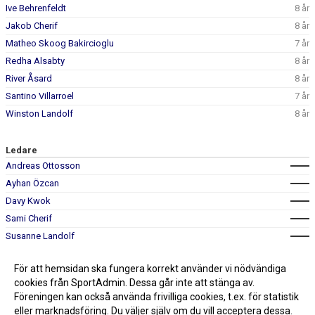
Ive Behrenfeldt
8 år
Jakob Cherif
8 år
Matheo Skoog Bakircioglu
7 år
Redha Alsabty
8 år
River Åsard
8 år
Santino Villarroel
7 år
Winston Landolf
8 år
Ledare
Andreas Ottosson
Ayhan Özcan
Davy Kwok
Sami Cherif
Susanne Landolf
För att hemsidan ska fungera korrekt använder vi nödvändiga
cookies från SportAdmin. Dessa går inte att stänga av.
Föreningen kan också använda frivilliga cookies, t.ex. för statistik
eller marknadsföring. Du väljer själv om du vill acceptera dessa.