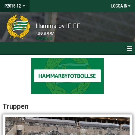
P2018-12
LOGGA IN
Hammarby IF FF
UNGDOM
P2018-12
HEM
NYHETER
KALENDER
MATCHER
Truppen
TRUPPEN
BILDGALLERI