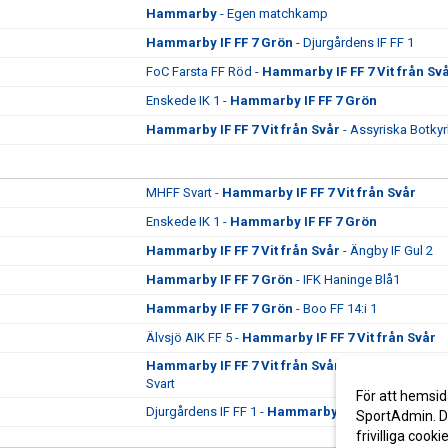
Hammarby
- Egen matchkamp
Hammarby IF FF 7 Grön
- Djurgårdens IF FF 1
FoC Farsta FF Röd -
Hammarby IF FF 7 Vit från Sv
Enskede IK 1 -
Hammarby IF FF 7 Grön
Hammarby IF FF 7 Vit från Svår
- Assyriska Botkyr
MHFF Svart -
Hammarby IF FF 7 Vit från Svår
Enskede IK 1 -
Hammarby IF FF 7 Grön
Hammarby IF FF 7 Vit från Svår
- Ängby IF Gul 2
Hammarby IF FF 7 Grön
- IFK Haninge Blå1
Hammarby IF FF 7 Grön
- Boo FF 14:i 1
Älvsjö AIK FF 5 -
Hammarby IF FF 7 Vit från Svår
Hammarby IF FF 7 Vit från Svår
- Bagarmossen Kä
Svart
För att hemsid
Djurgårdens IF FF 1 -
Hammarby IF FF 7 Grön
SportAdmin. De
frivilliga cooki