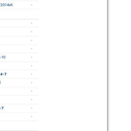
F2014vit
-
-
-
-
-
4-10
-
-
14-7
-
l
-
-
-
-7
-
-