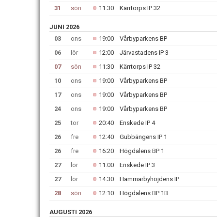
31
sön
11:30
Kärrtorps IP 32
JUNI 2026
03
ons
19:00
Vårbyparkens BP
06
lör
12:00
Järvastadens IP 3
07
sön
11:30
Kärrtorps IP 32
10
ons
19:00
Vårbyparkens BP
17
ons
19:00
Vårbyparkens BP
24
ons
19:00
Vårbyparkens BP
25
tor
20:40
Enskede IP 4
26
fre
12:40
Gubbängens IP 1
26
fre
16:20
Högdalens BP 1
27
lör
11:00
Enskede IP 3
27
lör
14:30
Hammarbyhöjdens IP
28
sön
12:10
Högdalens BP 1B
AUGUSTI 2026