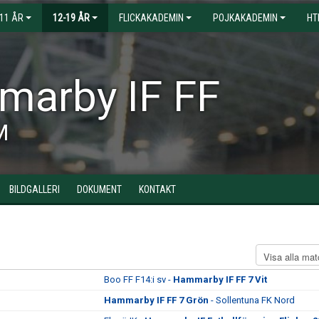
-11 ÅR
12-19 ÅR
FLICKAKADEMIN
POJKAKADEMIN
HT
arby IF FF
M
BILDGALLERI
DOKUMENT
KONTAKT
Boo FF F14:i sv -
Hammarby IF FF 7 Vit
Hammarby IF FF 7 Grön
- Sollentuna FK Nord