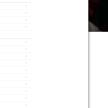
-
-
-
-
-
-
-
-
-
-
-
-
-
-