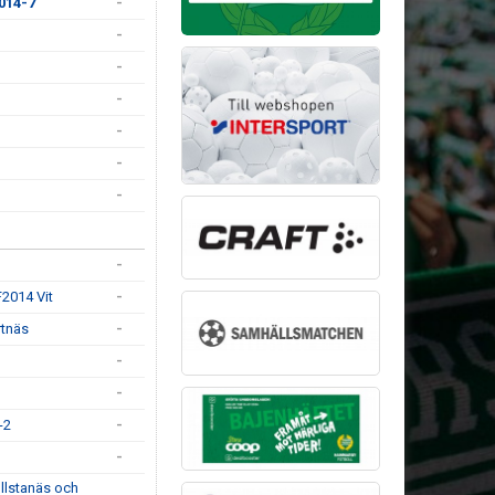
014-7
-
-
-
-
-
-
-
-
F2014 Vit
-
rtnäs
-
-
-
-2
-
-
llstanäs och