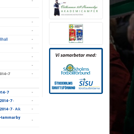
-
-
-
llhäll
-
-
-
-
2014-7
-
014-7
-
2014-7
-
-
2014-7
- Aik
-
g Hammarby
-