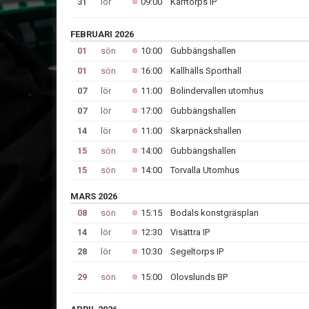
31
lör
09:00
Kärrtorps IP
FEBRUARI 2026
01
sön
10:00
Gubbängshallen
01
sön
16:00
Kallhälls Sporthall
07
lör
11:00
Bolindervallen utomhus
07
lör
17:00
Gubbängshallen
14
lör
11:00
Skarpnäckshallen
15
sön
14:00
Gubbängshallen
15
sön
14:00
Torvalla Utomhus
MARS 2026
08
sön
15:15
Bodals konstgräsplan
14
lör
12:30
Visättra IP
28
lör
10:30
Segeltorps IP
29
sön
15:00
Olovslunds BP