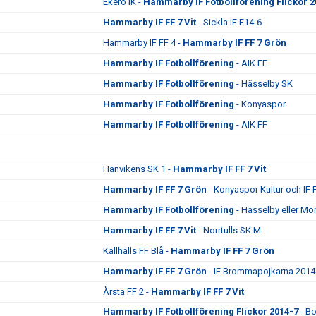
Ekerö IK -
Hammarby IF Fotbollförening Flickor 2
Hammarby IF FF 7 Vit
- Sickla IF F14-6
Hammarby IF FF 4 -
Hammarby IF FF 7 Grön
Hammarby IF Fotbollförening
- AIK FF
Hammarby IF Fotbollförening
- Hässelby SK
Hammarby IF Fotbollförening
- Konyaspor
Hammarby IF Fotbollförening
- AIK FF
Hanvikens SK 1 -
Hammarby IF FF 7 Vit
Hammarby IF FF 7 Grön
- Konyaspor Kultur och IF 
Hammarby IF Fotbollförening
- Hässelby eller Mö
Hammarby IF FF 7 Vit
- Norrtulls SK M
Kallhälls FF Blå -
Hammarby IF FF 7 Grön
Hammarby IF FF 7 Grön
- IF Brommapojkarna 2014
Årsta FF 2 -
Hammarby IF FF 7 Vit
Hammarby IF Fotbollförening Flickor 2014-7
- Bo