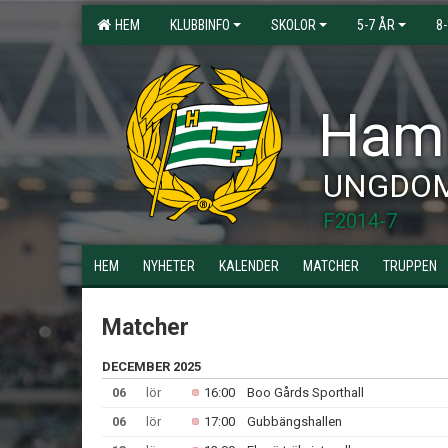
HEM
KLUBBINFO
SKOLOR
5-7 ÅR
8
Hamm
UNGDO
F2014-7
HEM
NYHETER
KALENDER
MATCHER
TRUPPEN
Matcher
DECEMBER 2025
06
lör
16:00
Boo Gårds Sporthall
06
lör
17:00
Gubbängshallen