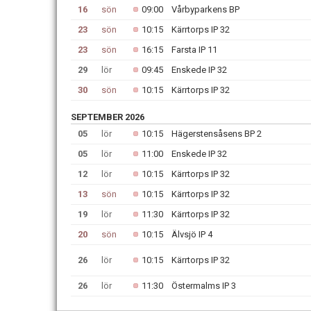
16
sön
09:00
Vårbyparkens BP
23
sön
10:15
Kärrtorps IP 32
23
sön
16:15
Farsta IP 11
29
lör
09:45
Enskede IP 32
30
sön
10:15
Kärrtorps IP 32
SEPTEMBER 2026
05
lör
10:15
Hägerstensåsens BP 2
05
lör
11:00
Enskede IP 32
12
lör
10:15
Kärrtorps IP 32
13
sön
10:15
Kärrtorps IP 32
19
lör
11:30
Kärrtorps IP 32
20
sön
10:15
Älvsjö IP 4
26
lör
10:15
Kärrtorps IP 32
26
lör
11:30
Östermalms IP 3