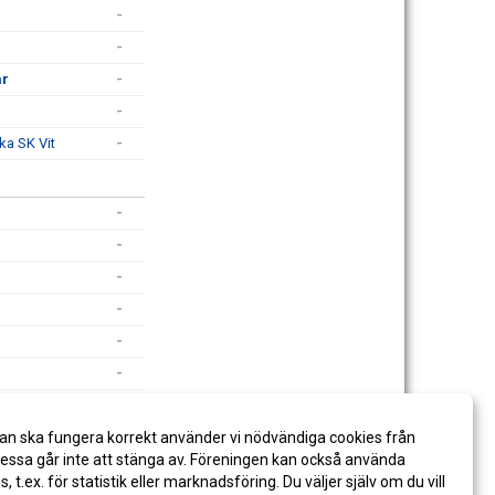
-
-
år
-
-
ka SK Vit
-
-
-
-
-
-
-
rrtorp BK
-
an ska fungera korrekt använder vi nödvändiga cookies från
-
ssa går inte att stänga av. Föreningen kan också använda
es, t.ex. för statistik eller marknadsföring. Du väljer själv om du vill