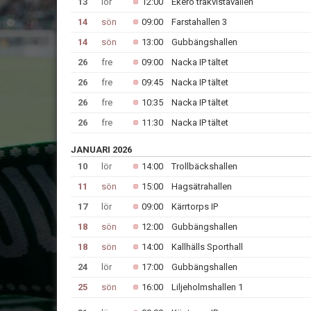
13
lör
12:00
Ekerö träkvistavallen
14
sön
09:00
Farstahallen 3
14
sön
13:00
Gubbängshallen
26
fre
09:00
Nacka IP tältet
26
fre
09:45
Nacka IP tältet
26
fre
10:35
Nacka IP tältet
26
fre
11:30
Nacka IP tältet
JANUARI 2026
10
lör
14:00
Trollbäckshallen
11
sön
15:00
Hagsätrahallen
17
lör
09:00
Kärrtorps IP
18
sön
12:00
Gubbängshallen
18
sön
14:00
Kallhälls Sporthall
24
lör
17:00
Gubbängshallen
25
sön
16:00
Liljeholmshallen 1