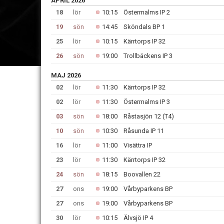
APRIL 2026
18
lör
10:15
Östermalms IP 2
19
sön
14:45
Sköndals BP 1
25
lör
10:15
Kärrtorps IP 32
26
sön
19:00
Trollbäckens IP 3
MAJ 2026
02
lör
11:30
Kärrtorps IP 32
02
lör
11:30
Östermalms IP 3
03
sön
18:00
Råstasjön 12 (T4)
10
sön
10:30
Råsunda IP 11
16
lör
11:00
Visättra IP
23
lör
11:30
Kärrtorps IP 32
24
sön
18:15
Boovallen 22
27
ons
19:00
Vårbyparkens BP
27
ons
19:00
Vårbyparkens BP
30
lör
10:15
Älvsjö IP 4