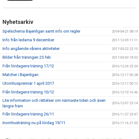
Nyhetsarkiv
Spelschema Bajenligan samt info om regler
2018-04-21 08:19
Info från ledarna 9 december
2017-12-09 11:11
Info angående vårens aktiviteter
2017-03-22 22:10
Bilder från träningen 25 feb
2017-03-03 18:52
Från lördagens träning 17/12
2016-12-24 23:24
Matcher i Bajenligan
2016-12-17 00:28
Utomhuspremiär 1 april 2017
2016-12-17 00:12
Från lördagens träning 10/12
2016-12-10 16:46
Lite information och rättelser om närmaste tiden och även
2016-12-07 23:14
längre fram
Från lördagens träning 26/11
2016-11-27 23:47
Inomhusträning nu på lördag 19/11
2016-11-16 21:02
Träningen inställd imorgon
2016-11-11 20:46