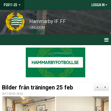
P2011-25
LOGGA IN
Hammarby IF FF
UNGDOM
P2011-25
HEM
NYHETER
KALENDER
TRUPPEN
Bilder från träningen 25 feb
<
>
BILDGALLERI
2017-03-03 18:52
DOKUMENT