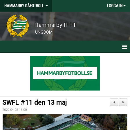
HAMMARBY GÅFOTBOLL
LOGGA IN
Hammarby IF FF
UNGDOM
HEM
NYHETER
KALENDER
BILDER
SWFL #11 den 13 maj
<
>
KONTAKT
2022-04-25 16:00