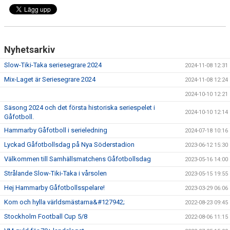
Nyhetsarkiv
Slow-Tiki-Taka seriesegrare 2024
2024-11-08 12:31
Mix-Laget är Seriesegrare 2024
2024-11-08 12:24
2024-10-10 12:21
Säsong 2024 och det första historiska seriespelet i
2024-10-10 12:14
Gåfotboll.
Hammarby Gåfotboll i serieledning
2024-07-18 10:16
Lyckad Gåfotbollsdag på Nya Söderstadion
2023-06-12 15:30
Välkommen till Samhällsmatchens Gåfotbollsdag
2023-05-16 14:00
Strålande Slow-Tiki-Taka i vårsolen
2023-05-15 19:55
Hej Hammarby Gåfotbollsspelare!
2023-03-29 06:06
Kom och hylla världsmästarna&#127942;
2022-08-23 09:45
Stockholm Football Cup 5/8
2022-08-06 11:15