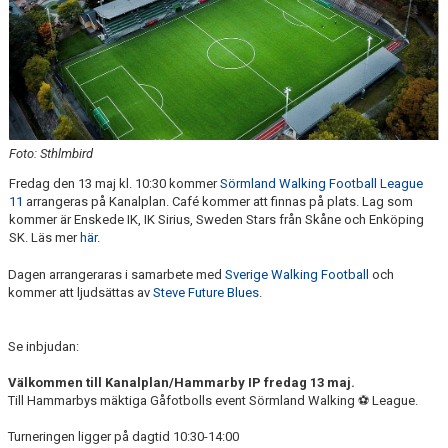
Foto: Sthlmbird
Fredag den 13 maj kl. 10:30 kommer
Sörmland Walking Football League
11
arrangeras på Kanalplan. Café kommer att finnas på plats. Lag som
kommer är Enskede IK, IK Sirius, Sweden Stars från Skåne och Enköping
SK. Läs mer
här
.
Dagen arrangeraras i samarbete med
Sverige Walking Football
och
kommer att ljudsättas av
Steve Future Blues
.
Se inbjudan:
Välkommen till Kanalplan/Hammarby IP fredag 13 maj.
Till Hammarbys mäktiga Gåfotbolls event Sörmland Walking ⚽️ League.
Turneringen ligger på dagtid 10:30-14:00