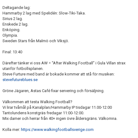
Deltagande lag:
Hammarby 2 lag med Spelidén: Slow-Tiki-Taka.
Sirius 2 lag.
Enskede 2 lag.
Enköping.
Olympia.
Sweden Stars från Malmö och Viksjö.
Final: 13:40
Därefter tänker vi oss AW = “After Walking Football” i Gula Villan strax
utanför fotbollsplanen.
Steve Furture med band är bokade kommer att stå för musiken:
stevefutureblues.se
Gröne Jägaren, Astas Café fixar servering och försäljning.
Välkommen att testa Walking Football?
Vi lirar tvåmål på Kanalplan/Hammarby IP tisdagar 11.00-12:00
Tantolundens konstgräs fredagar 11:00-12:00.
Mix damer och herrar från 40+ ingen övre åldersgräns. Välkomna.
Kolla mer:
https://www.walkingfootballsverige.com