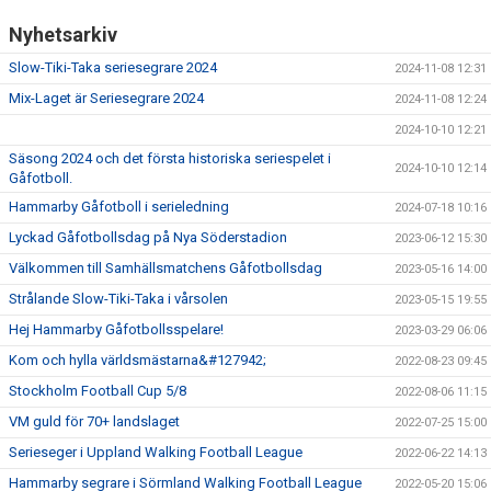
Nyhetsarkiv
Slow-Tiki-Taka seriesegrare 2024
2024-11-08 12:31
Mix-Laget är Seriesegrare 2024
2024-11-08 12:24
2024-10-10 12:21
Säsong 2024 och det första historiska seriespelet i
2024-10-10 12:14
Gåfotboll.
Hammarby Gåfotboll i serieledning
2024-07-18 10:16
Lyckad Gåfotbollsdag på Nya Söderstadion
2023-06-12 15:30
Välkommen till Samhällsmatchens Gåfotbollsdag
2023-05-16 14:00
Strålande Slow-Tiki-Taka i vårsolen
2023-05-15 19:55
Hej Hammarby Gåfotbollsspelare!
2023-03-29 06:06
Kom och hylla världsmästarna&#127942;
2022-08-23 09:45
Stockholm Football Cup 5/8
2022-08-06 11:15
VM guld för 70+ landslaget
2022-07-25 15:00
Serieseger i Uppland Walking Football League
2022-06-22 14:13
Hammarby segrare i Sörmland Walking Football League
2022-05-20 15:06