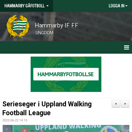
HAMMARBY GÅFOTBOLL
LOGGA IN
Hammarby IF FF
UNGDOM
HEM
NYHETER
KALENDER
BILDER
Serieseger i Uppland Walking
<
>
KONTAKT
Football League
2022-06-22 14:13