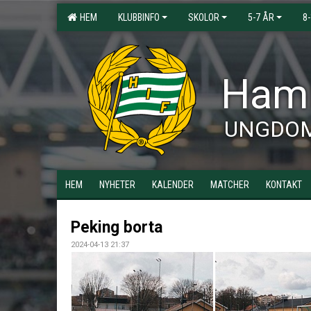
HEM
KLUBBINFO
SKOLOR
5-7 ÅR
8
Hamm
UNGDO
HEM
NYHETER
KALENDER
MATCHER
KONTAKT
Peking borta
2024-04-13 21:37