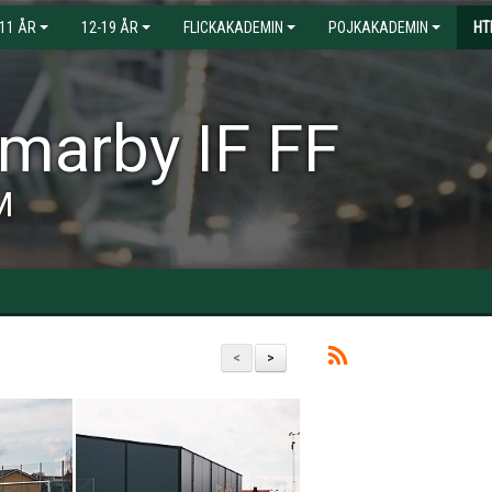
-11 ÅR
12-19 ÅR
FLICKAKADEMIN
POJKAKADEMIN
HT
arby IF FF
M
<
>