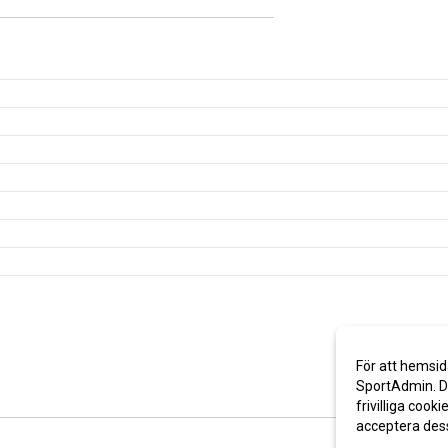
För att hemsid
SportAdmin. De
frivilliga cooki
acceptera des