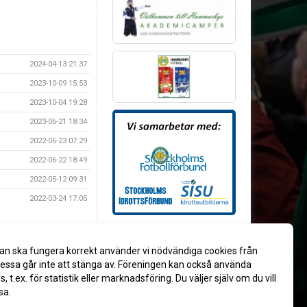
2024-04-13 21:37
2023-10-09 15:53
2023-10-04 19:28
2023-06-21 18:34
2022-06-23 07:29
2022-06-22 18:49
2022-05-12 09:31
2022-03-24 17:05
an ska fungera korrekt använder vi nödvändiga cookies från
ssa går inte att stänga av. Föreningen kan också använda
es, t.ex. för statistik eller marknadsföring. Du väljer själv om du vill
sa.