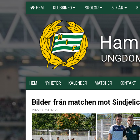
HEM
KLUBBINFO
SKOLOR
5-7 ÅR
8
Hamm
UNGDO
HEM
NYHETER
KALENDER
MATCHER
KONTAKT
Bilder från matchen mot Sindjelic
2022-06-23 07:29