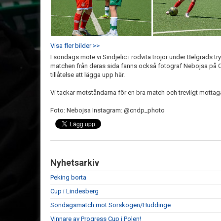
Visa fler bilder >>
I söndags möte vi Sindjelic i rödvita tröjor under Belgrads 
matchen från deras sida fanns också fotograf Nebojsa på CN
tillåtelse att lägga upp här.
Vi tackar motståndarna för en bra match och trevligt mottag
Foto: Nebojsa Instagram: @cndp_photo
Nyhetsarkiv
Peking borta
Cup i Lindesberg
Söndagsmatch mot Sörskogen/Huddinge
Vinnare av Progress Cup i Polen!