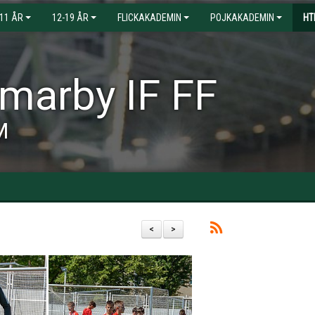
-11 ÅR
12-19 ÅR
FLICKAKADEMIN
POJKAKADEMIN
HT
arby IF FF
M
<
>