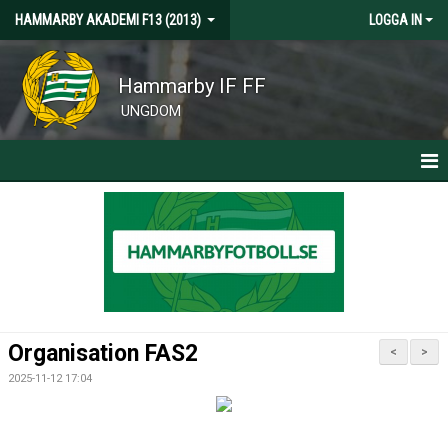
HAMMARBY AKADEMI F13 (2013)
LOGGA IN
Hammarby IF FF
UNGDOM
HEM
NYHETER
KALENDER
MATCHER
Organisation FAS2
<
>
TRUPPEN
2025-11-12 17:04
BILDGALLERI