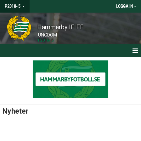
P2018- 5
LOGGA IN
Hammarby IF FF
UNGDOM
P2018- 5
HEM
NYHETER
KALENDER
MATCHER
Nyheter
TRUPPEN
BILDGALLERI